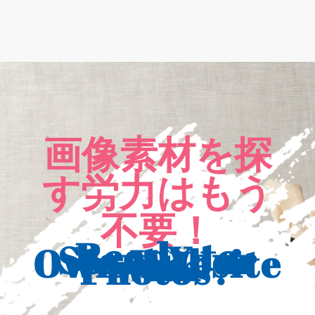
画像素材を探
す労力はもう
不要！
Ready to
Start Your
Own Website
with
Photos?