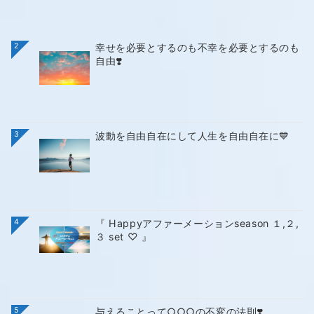
2
幸せを必要とするのも不幸を必要とするのも
自由❣️
3
波動を自由自在にして人生を自由自在に💙
4
『 Happyアファーメーションseason １,２,
３ set ♡ 』
5
与えることって○○○の不変の法則❣️