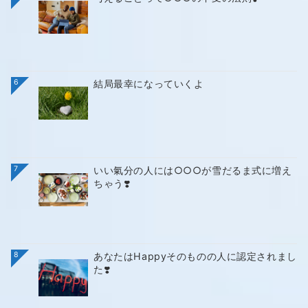
6
結局最幸になっていくよ
7
いい氣分の人には○○○が雪だるま式に増え
ちゃう❣️
8
あなたはHappyそのものの人に認定されまし
た❣️