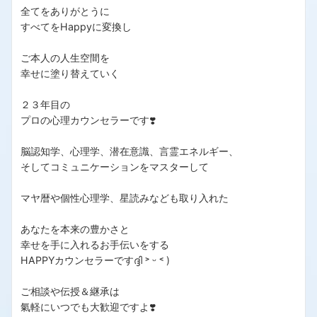
全てをありがとうに
すべてをHappyに変換し
ご本人の人生空間を
幸せに塗り替えていく
２３年目の
プロの心理カウンセラーです❣️
脳認知学、心理学、潜在意識、言霊エネルギー、
そしてコミュニケーションをマスターして
マヤ暦や個性心理学、星読みなども取り入れた
あなたを本来の豊かさと
幸せを手に入れるお手伝いをする
HAPPYカウンセラーですദ്ദി ˃ ᵕ ˂ )
ご相談や伝授＆継承は
氣軽にいつでも大歓迎ですよ❣️