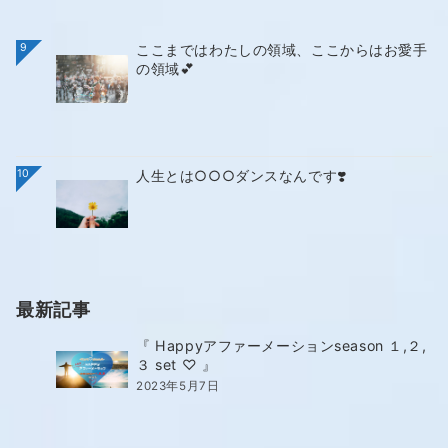
9
ここまではわたしの領域、ここからはお愛手
の領域💕
10
人生とは○○○ダンスなんです❣️
最新記事
『 Happyアファーメーションseason １,２,
３ set ♡ 』
2023年5月7日