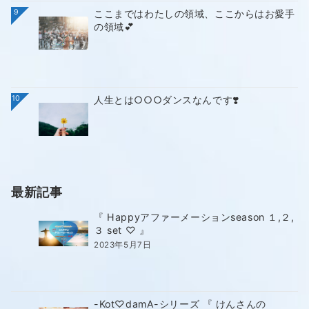
9
ここまではわたしの領域、ここからはお愛手
の領域💕
10
人生とは○○○ダンスなんです❣️
最新記事
『 Happyアファーメーションseason １,２,
３ set ♡ 』
2023年5月7日
-Kot♡damA-シリーズ 『 けんさんの