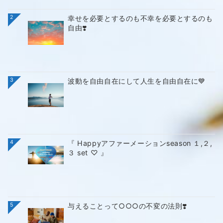
2
幸せを必要とするのも不幸を必要とするのも
自由❣️
3
波動を自由自在にして人生を自由自在に💙
4
『 Happyアファーメーションseason １,２,
３ set ♡ 』
5
与えることって○○○の不変の法則❣️