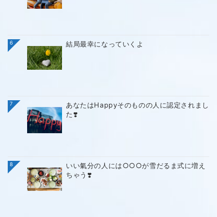
6
結局最幸になっていくよ
7
あなたはHappyそのものの人に認定されまし
た❣️
8
いい氣分の人には○○○が雪だるま式に増え
ちゃう❣️