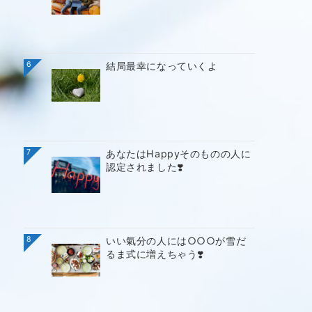
6
結局最幸になっていくよ
7
あなたはHappyそのものの人に
認定されました❣️
8
いい氣分の人には○○○が雪だ
るま式に増えちゃう❣️