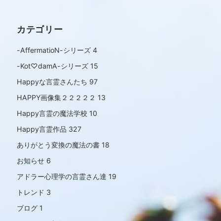
カテゴリー
-AffermatioN-シリーズ
4
-Kot♡damA-シリーズ
15
Happyな言霊さんたち
97
HAPPY画像集２２２２２
13
Happy言霊の魔法学校
10
Happy言霊作品
327
ありがとう変換の魔法の書
18
お知らせ
6
アドラー心理学の言霊さん達
19
トレンド
3
ブログ
1