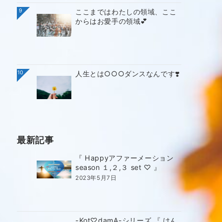
9
ここまではわたしの領域、ここ
からはお愛手の領域💕
10
人生とは○○○ダンスなんです❣️
最新記事
『 Happyアファーメーション
season １,２,３ set ♡ 』
2023年5月7日
-Kot♡damA-シリーズ 『 けん