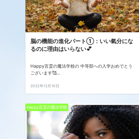
脳の機能の進化パート①：いい氣分にな
るのに理由はいらない💕
Happy言霊の魔法学校の 中等部への入学おめでとう
ございます🥰...
2022年12月10日
Happy言霊の魔法学校