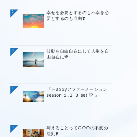
2
幸せを必要とするのも不幸を必
要とするのも自由❣️
3
波動を自由自在にして人生を自
由自在に💙
4
『 Happyアファーメーション
season １,２,３ set ♡ 』
5
与えることって○○○の不変の
法則❣️