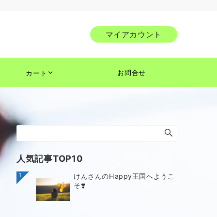
マイアカウント
お問合せ
カート
人気記事TOP10
1
けんさんのHappy王国へようこ
そ❣️