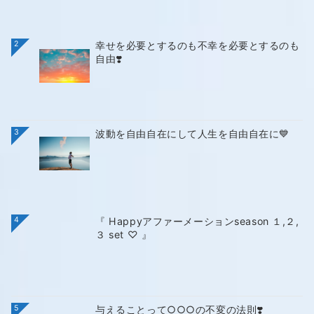
2
幸せを必要とするのも不幸を必要とするのも
自由❣️
3
波動を自由自在にして人生を自由自在に💙
4
『 Happyアファーメーションseason １,２,
３ set ♡ 』
5
与えることって○○○の不変の法則❣️