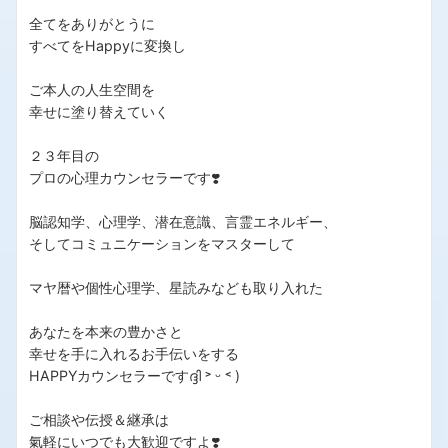
全てをありがとうに
すべてをHappyに変換し
ご本人の人生空間を
幸せに塗り替えていく
２３年目の
プロの心理カウンセラーです❣️
脳認知学、心理学、潜在意識、言霊エネルギー、
そしてコミュニケーションをマスターして
マヤ暦や個性心理学、星読みなども取り入れた
あなたを本来の豊かさと
幸せを手に入れるお手伝いをする
HAPPYカウンセラーですദ്ദി ˃ ᵕ ˂ )
ご相談や伝授＆継承は
氣軽にいつでも大歓迎ですよ❣️