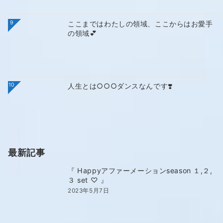
9
ここまではわたしの領域、ここからはお愛手
の領域💕
10
人生とは○○○ダンスなんです❣️
最新記事
『 Happyアファーメーションseason １,２,
３ set ♡ 』
2023年5月7日