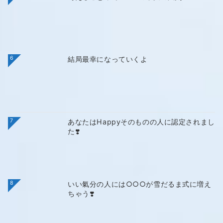
6
結局最幸になっていくよ
7
あなたはHappyそのものの人に認定されまし
た❣️
8
いい氣分の人には○○○が雪だるま式に増え
ちゃう❣️