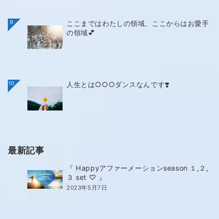
9
ここまではわたしの領域、ここからはお愛手
の領域💕
10
人生とは○○○ダンスなんです❣️
最新記事
『 Happyアファーメーションseason １,２,
３ set ♡ 』
2023年5月7日