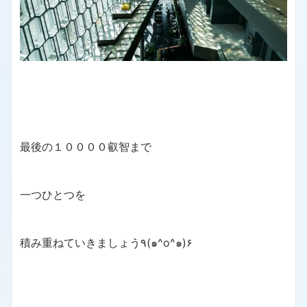
最後の１００００叡智まで
一つひとつを
積み重ねていきましょう٩(๑^o^๑)۶