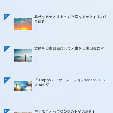
2
幸せを必要とするのも不幸を必要とするのも
自由❣️
3
波動を自由自在にして人生を自由自在に💙
4
『 Happyアファーメーションseason １,２,
３ set ♡ 』
5
与えることって○○○の不変の法則❣️