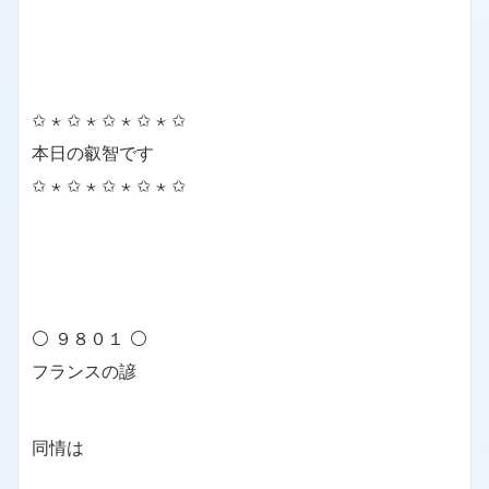
✩ ⋆ ✩ ⋆ ✩ ⋆ ✩ ⋆ ✩
本日の叡智です
✩ ⋆ ✩ ⋆ ✩ ⋆ ✩ ⋆ ✩
⚪ ９８０１ ⚪
フランスの諺
同情は