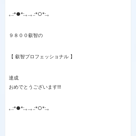
｡.:*●*:.｡..｡.:*○*:.｡
９８００叡智の
【 叡智プロフェッショナル 】
達成
おめでとうございます!!!
｡.:*●*:.｡..｡.:*○*:.｡