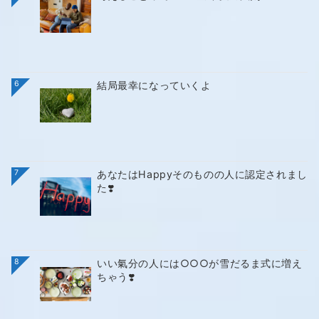
6
結局最幸になっていくよ
7
あなたはHappyそのものの人に認定されまし
た❣️
8
いい氣分の人には○○○が雪だるま式に増え
ちゃう❣️