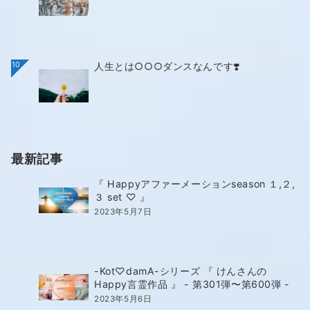
10
人生とは○○○ダンスなんです❣️
最新記事
『 Happyアファーメーションseason １,２,
３ set ♡ 』
2023年5月7日
-Kot♡damA-シリーズ 『 けんさんの
Happy言霊作品 』 - 第301弾〜第600弾 -
2023年5月6日