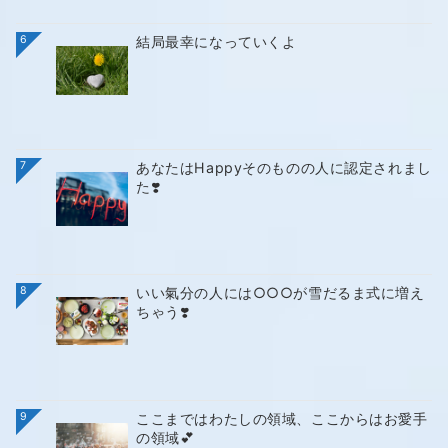
6
結局最幸になっていくよ
7
あなたはHappyそのものの人に認定されまし
た❣️
8
いい氣分の人には○○○が雪だるま式に増え
ちゃう❣️
9
ここまではわたしの領域、ここからはお愛手
の領域💕