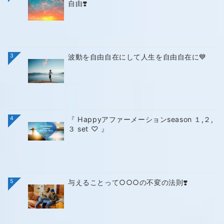
自由❣️
3
波動を自由自在にして人生を自由自在に💙
4
『 Happyアファーメーションseason １,２,
３ set ♡ 』
5
与えることって○○○の不変の法則❣️