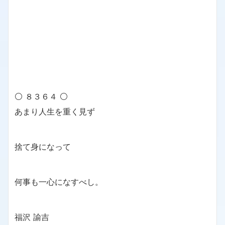
⚪ ８３６４ ⚪
あまり人生を重く見ず
捨て身になって
何事も一心になすべし。
福沢 諭吉