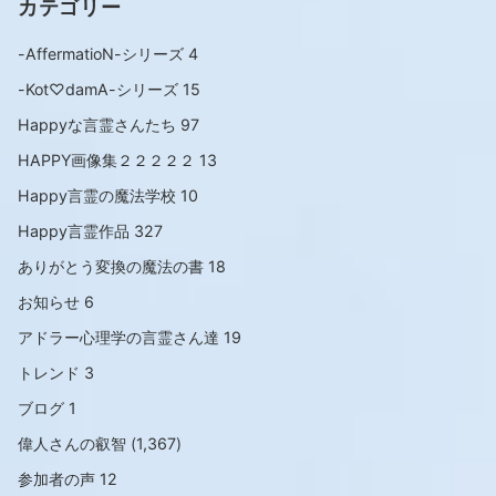
カテゴリー
-AffermatioN-シリーズ
4
-Kot♡damA-シリーズ
15
Happyな言霊さんたち
97
HAPPY画像集２２２２２
13
Happy言霊の魔法学校
10
Happy言霊作品
327
ありがとう変換の魔法の書
18
お知らせ
6
アドラー心理学の言霊さん達
19
トレンド
3
ブログ
1
偉人さんの叡智
(1,367)
参加者の声
12