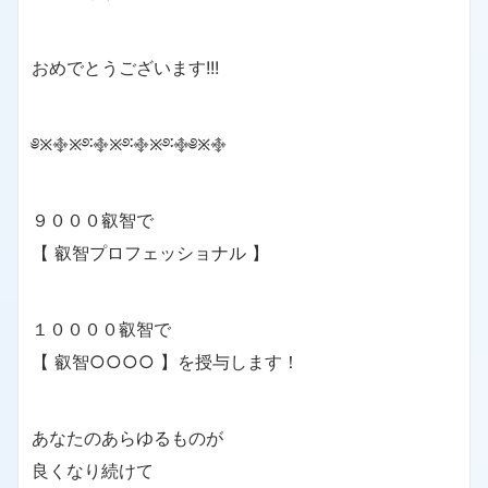
おめでとうございます!!!
༅྿࿇྿࿔࿒࿇྿࿔࿒࿇྿࿔࿒࿇༅྿࿇
９０００叡智で
【 叡智プロフェッショナル 】
１００００叡智で
【 叡智○○○○ 】を授与します！
あなたのあらゆるものが
良くなり続けて