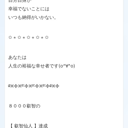
自分自身が
幸福でないことには
いつも納得がいかない。
✩ ⋆ ✩ ⋆ ✩ ⋆ ✩ ⋆ ✩
あなたは
人生の裕福な幸せ者です(o^∀^o)
༅྿࿇྿࿔࿒࿇྿࿔࿒࿇྿࿔࿒࿇༅྿࿇
８０００叡智の
【 叡智仙人 】達成