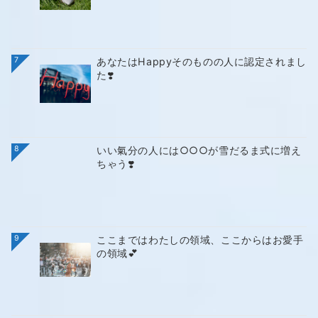
7
あなたはHappyそのものの人に認定されまし
た❣️
8
いい氣分の人には○○○が雪だるま式に増え
ちゃう❣️
9
ここまではわたしの領域、ここからはお愛手
の領域💕