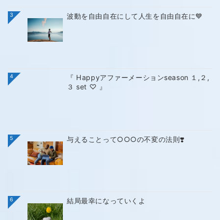
3
波動を自由自在にして人生を自由自在に💙
4
『 Happyアファーメーションseason １,２,
３ set ♡ 』
5
与えることって○○○の不変の法則❣️
6
結局最幸になっていくよ