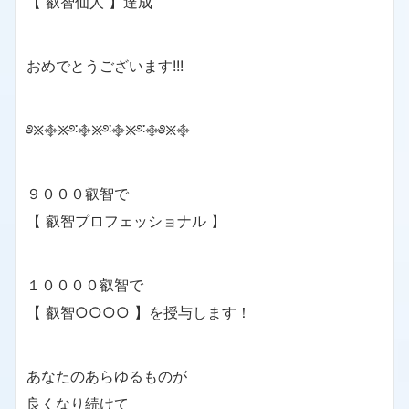
【 叡智仙人 】達成
おめでとうございます!!!
༅྿࿇྿࿔࿒࿇྿࿔࿒࿇྿࿔࿒࿇༅྿࿇
９０００叡智で
【 叡智プロフェッショナル 】
１００００叡智で
【 叡智○○○○ 】を授与します！
あなたのあらゆるものが
良くなり続けて