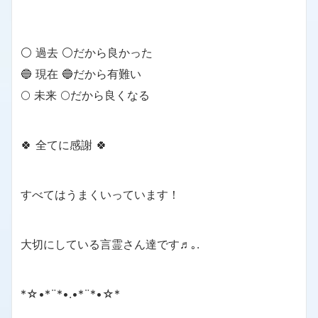
⚪ 過去 ⚪だから良かった
🔵 現在 🔵だから有難い
🌕 未来 🌕だから良くなる
🍀 全てに感謝 🍀
すべてはうまくいっています！
大切にしている言霊さん達です♬｡.
*☆•*¨*•.•*¨*•☆*