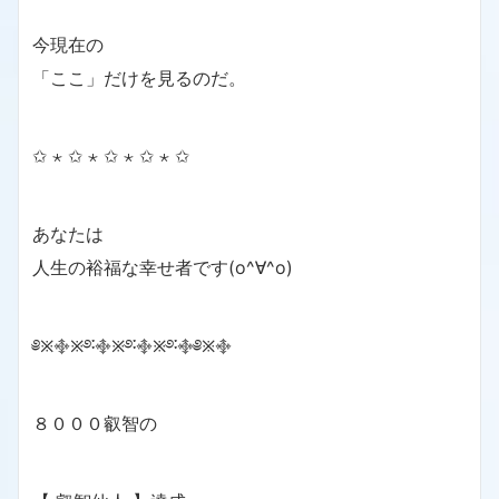
今現在の
「ここ」だけを見るのだ。
✩ ⋆ ✩ ⋆ ✩ ⋆ ✩ ⋆ ✩
あなたは
人生の裕福な幸せ者です(o^∀^o)
༅྿࿇྿࿔࿒࿇྿࿔࿒࿇྿࿔࿒࿇༅྿࿇
８０００叡智の