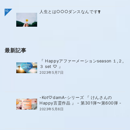
10
人生とは○○○ダンスなんです❣️
最新記事
『 Happyアファーメーションseason １,２,
３ set ♡ 』
2023年5月7日
-Kot♡damA-シリーズ 『 けんさんの
Happy言霊作品 』 - 第301弾〜第600弾 -
2023年5月6日