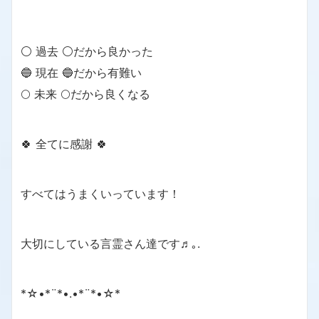
⚪ 過去 ⚪だから良かった
🔵 現在 🔵だから有難い
🌕 未来 🌕だから良くなる
🍀 全てに感謝 🍀
すべてはうまくいっています！
大切にしている言霊さん達です♬｡.
*☆•*¨*•.•*¨*•☆*