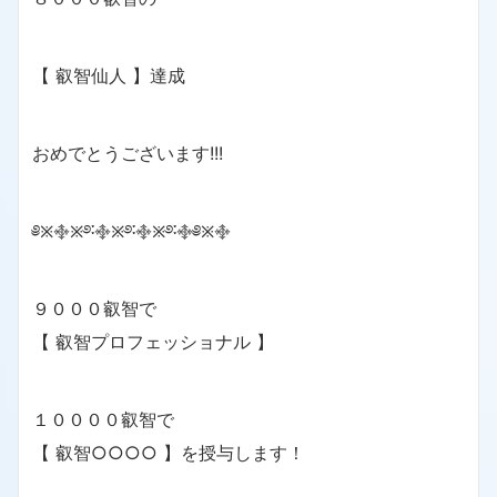
【 叡智仙人 】達成
おめでとうございます!!!
༅྿࿇྿࿔࿒࿇྿࿔࿒࿇྿࿔࿒࿇༅྿࿇
９０００叡智で
【 叡智プロフェッショナル 】
１００００叡智で
【 叡智○○○○ 】を授与します！