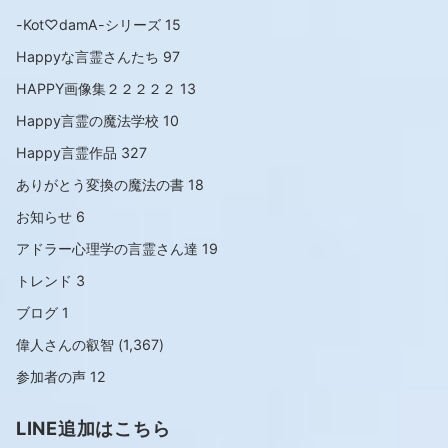
-Kot♡damA-シリーズ
15
Happyな言霊さんたち
97
HAPPY画像集２２２２２
13
Happy言霊の魔法学校
10
Happy言霊作品
327
ありがとう変換の魔法の書
18
お知らせ
6
アドラー心理学の言霊さん達
19
トレンド
3
ブログ
1
偉人さんの叡智
(1,367)
参加者の声
12
LINE追加はこちら