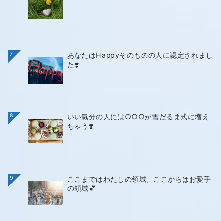
7
あなたはHappyそのものの人に認定されまし
た❣️
8
いい氣分の人には○○○が雪だるま式に増え
ちゃう❣️
9
ここまではわたしの領域、ここからはお愛手
の領域💕