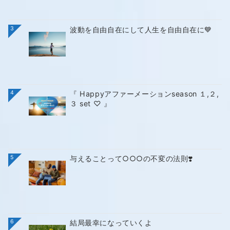
3
波動を自由自在にして人生を自由自在に💙
4
『 Happyアファーメーションseason １,２,
３ set ♡ 』
5
与えることって○○○の不変の法則❣️
6
結局最幸になっていくよ