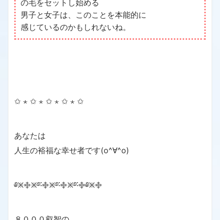
の毛をセットし始める
男子と女子は、このことを本能的に
感じているのかもしれないね。
✩ ⋆ ✩ ⋆ ✩ ⋆ ✩ ⋆ ✩
あなたは
人生の裕福な幸せ者です(o^∀^o)
༅྿࿇྿࿔࿒࿇྿࿔࿒࿇྿࿔࿒࿇༅྿࿇
８０００叡智の