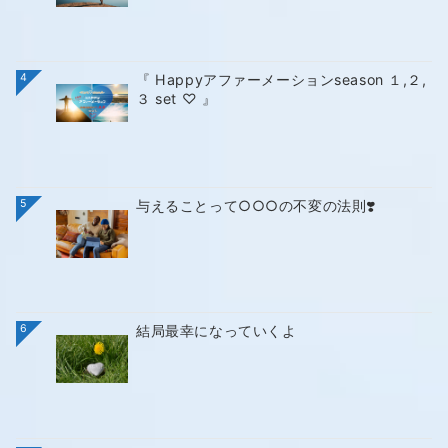
4
『 Happyアファーメーションseason １,２,
３ set ♡ 』
5
与えることって○○○の不変の法則❣️
6
結局最幸になっていくよ