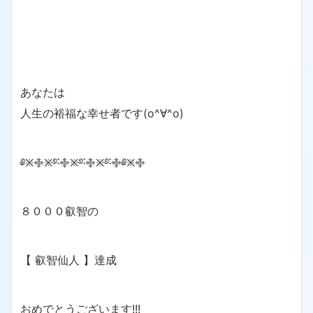
あなたは
人生の裕福な幸せ者です(o^∀^o)
༅྿࿇྿࿔࿒࿇྿࿔࿒࿇྿࿔࿒࿇༅྿࿇
８０００叡智の
【 叡智仙人 】達成
おめでとうございます!!!