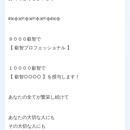
༅྿࿇྿࿔࿒࿇྿࿔࿒࿇྿࿔࿒࿇༅྿࿇
９０００叡智で
【 叡智プロフェッショナル 】
１００００叡智で
【 叡智○○○○ 】を授与します！
あなたの全てが繁栄し続けて
あなたの大切な人にも
その大切な人にも