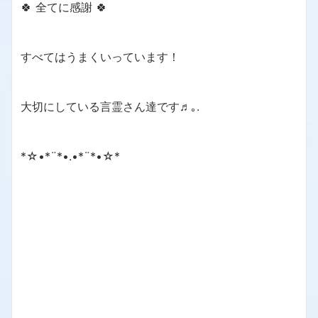
🍀 全てに感謝 🍀
すべてはうまくいっています！
大切にしている言霊さん達です♬｡.
*☆•*¨*•.•*¨*•☆*