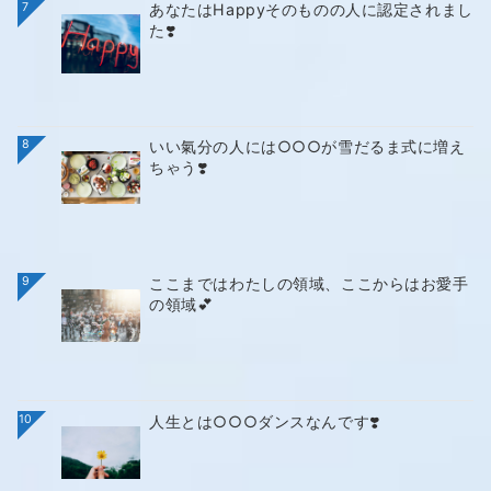
7
あなたはHappyそのものの人に認定されまし
た❣️
8
いい氣分の人には○○○が雪だるま式に増え
ちゃう❣️
9
ここまではわたしの領域、ここからはお愛手
の領域💕
10
人生とは○○○ダンスなんです❣️