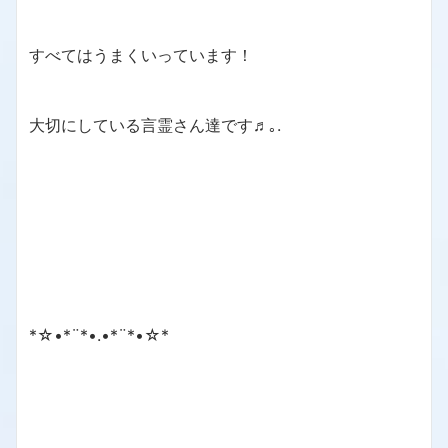
すべてはうまくいっています！
大切にしている言霊さん達です♬｡.
*☆•*¨*•.•*¨*•☆*