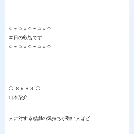
✩ ⋆ ✩ ⋆ ✩ ⋆ ✩ ⋆ ✩
本日の叡智です
✩ ⋆ ✩ ⋆ ✩ ⋆ ✩ ⋆ ✩
⚪ ８９８３ ⚪
山本梁介
人に対する感謝の気持ちが強い人ほど