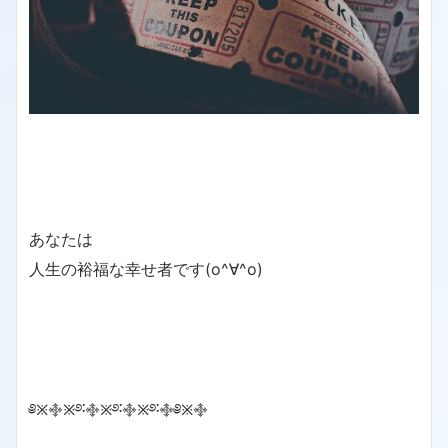
あなたは
人生の裕福な幸せ者です(o^∀^o)
༅྿࿇྿࿔࿒࿇྿࿔࿒࿇྿࿔࿒࿇༅྿࿇