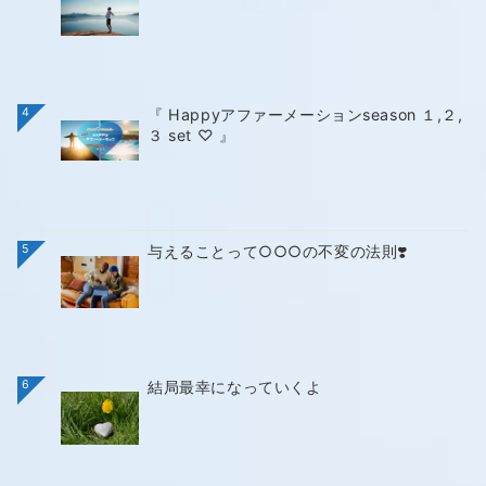
4
『 Happyアファーメーションseason １,２,
３ set ♡ 』
5
与えることって○○○の不変の法則❣️
6
結局最幸になっていくよ