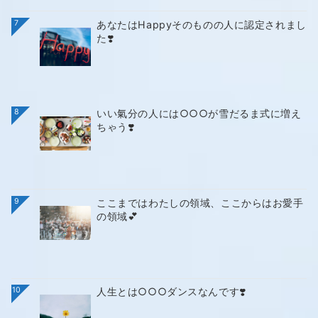
7
あなたはHappyそのものの人に認定されまし
た❣️
8
いい氣分の人には○○○が雪だるま式に増え
ちゃう❣️
9
ここまではわたしの領域、ここからはお愛手
の領域💕
10
人生とは○○○ダンスなんです❣️