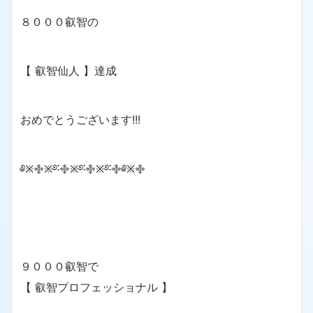
８０００叡智の
【 叡智仙人 】達成
おめでとうございます!!!
༅྿࿇྿࿔࿒࿇྿࿔࿒࿇྿࿔࿒࿇༅྿࿇
９０００叡智で
【 叡智プロフェッショナル 】