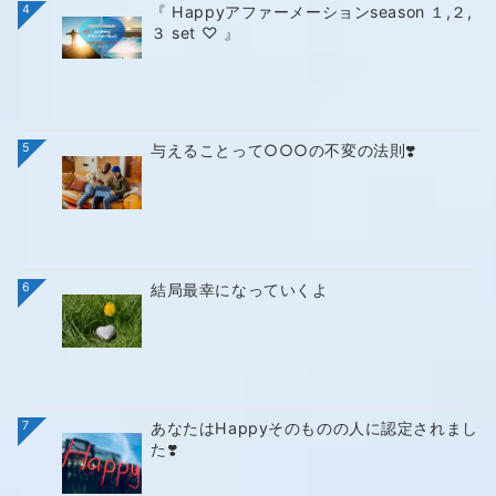
4
『 Happyアファーメーションseason １,２,
３ set ♡ 』
5
与えることって○○○の不変の法則❣️
6
結局最幸になっていくよ
7
あなたはHappyそのものの人に認定されまし
た❣️