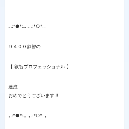
｡.:*●*:.｡..｡.:*○*:.｡
９４００叡智の
【 叡智プロフェッショナル 】
達成
おめでとうございます!!!
｡.:*●*:.｡..｡.:*○*:.｡