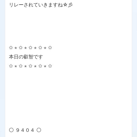
リレーされていきますね☆彡
✩ ⋆ ✩ ⋆ ✩ ⋆ ✩ ⋆ ✩
本日の叡智です
✩ ⋆ ✩ ⋆ ✩ ⋆ ✩ ⋆ ✩
⚪ ９４０４ ⚪