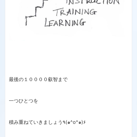
最後の１００００叡智まで
一つひとつを
積み重ねていきましょう٩(๑^o^๑)۶