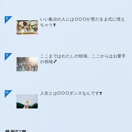
8
いい氣分の人には○○○が雪だるま式に増え
ちゃう❣️
9
ここまではわたしの領域、ここからはお愛手
の領域💕
10
人生とは○○○ダンスなんです❣️