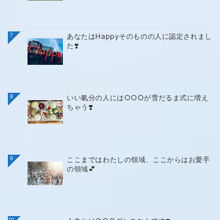
7
あなたはHappyそのものの人に認定されまし
た❣️
8
いい氣分の人には○○○が雪だるま式に増え
ちゃう❣️
9
ここまではわたしの領域、ここからはお愛手
の領域💕
10