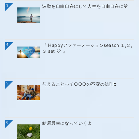
3
波動を自由自在にして人生を自由自在に💙
4
『 Happyアファーメーションseason １,２,
３ set ♡ 』
5
与えることって○○○の不変の法則❣️
6
結局最幸になっていくよ