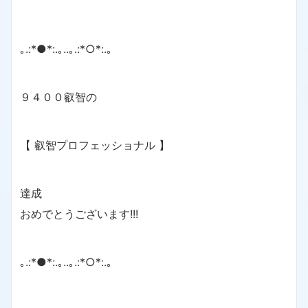
｡.:*●*:.｡..｡.:*○*:.｡
９４００叡智の
【 叡智プロフェッショナル 】
達成
おめでとうございます!!!
｡.:*●*:.｡..｡.:*○*:.｡