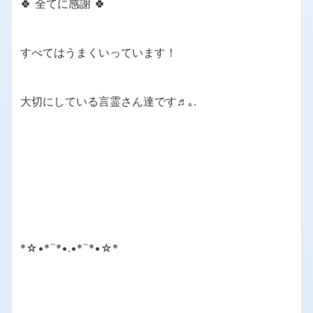
🍀 全てに感謝 🍀
すべてはうまくいっています！
大切にしている言霊さん達です♬｡.
*☆•*¨*•.•*¨*•☆*