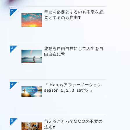
2
幸せを必要とするのも不幸を必
要とするのも自由❣️
3
波動を自由自在にして人生を自
由自在に💙
4
『 Happyアファーメーション
season １,２,３ set ♡ 』
5
与えることって○○○の不変の
法則❣️