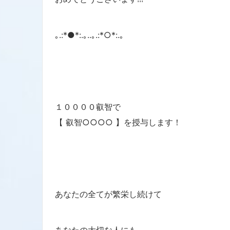
｡.:*●*:.｡..｡.:*○*:.｡
１００００叡智で
【 叡智○○○○ 】を授与します！
あなたの全てが繁栄し続けて