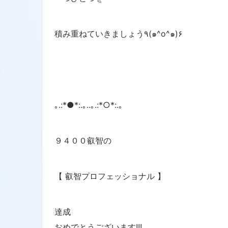
積み重ねていきましょう٩(๑^o^๑)۶
｡.:*●*:.｡..｡.:*○*:.｡
９４００叡智の
【 叡智プロフェッショナル 】
達成
おめでとうございます!!!