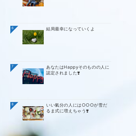
6
結局最幸になっていくよ
7
あなたはHappyそのものの人に
認定されました❣️
8
いい氣分の人には○○○が雪だ
るま式に増えちゃう❣️