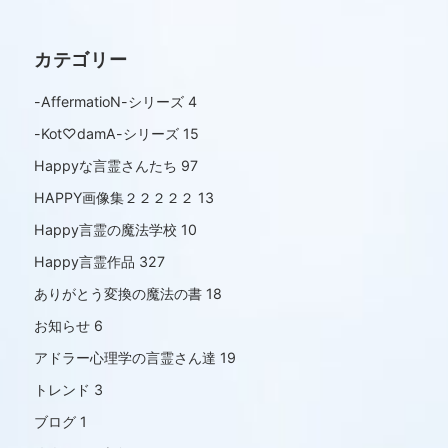
カテゴリー
-AffermatioN-シリーズ
4
-Kot♡damA-シリーズ
15
Happyな言霊さんたち
97
HAPPY画像集２２２２２
13
Happy言霊の魔法学校
10
Happy言霊作品
327
ありがとう変換の魔法の書
18
お知らせ
6
アドラー心理学の言霊さん達
19
トレンド
3
ブログ
1