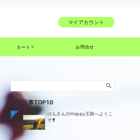
マイアカウント
お問合せ
カート
人気記事TOP10
1
けんさんのHappy王国へようこ
そ❣️