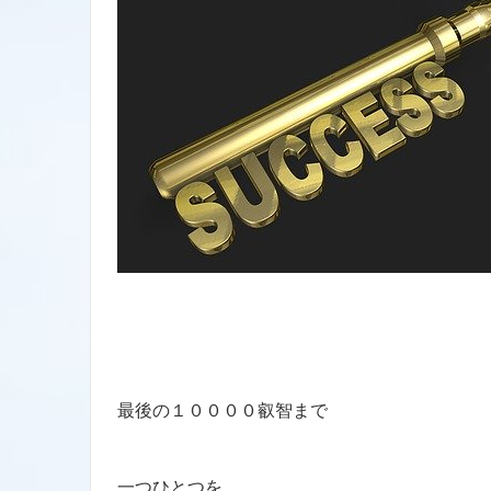
最後の１００００叡智まで
一つひとつを