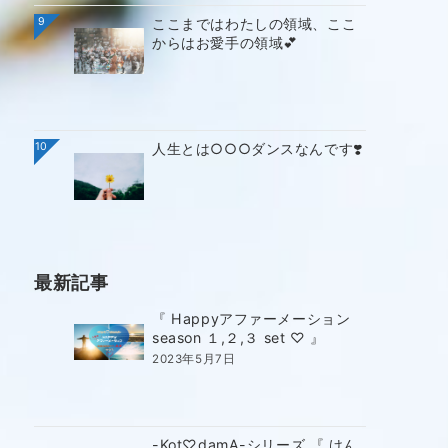
9
ここまではわたしの領域、ここ
からはお愛手の領域💕
10
人生とは○○○ダンスなんです❣️
最新記事
『 Happyアファーメーション
season １,２,３ set ♡ 』
2023年5月7日
-Kot♡damA-シリーズ 『 けん