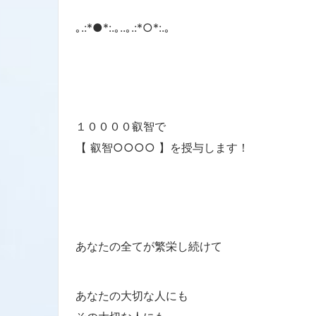
｡.:*●*:.｡..｡.:*○*:.｡
１００００叡智で
【 叡智○○○○ 】を授与します！
あなたの全てが繁栄し続けて
あなたの大切な人にも