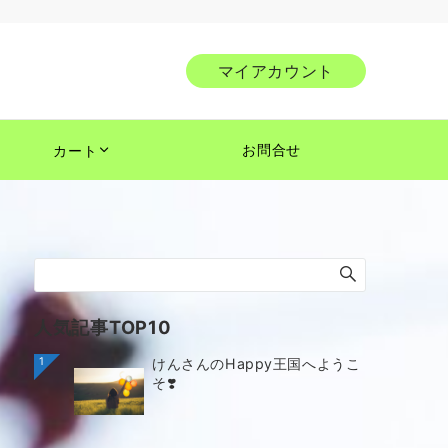
マイアカウント
お問合せ
カート
人気記事TOP10
1
けんさんのHappy王国へようこ
そ❣️