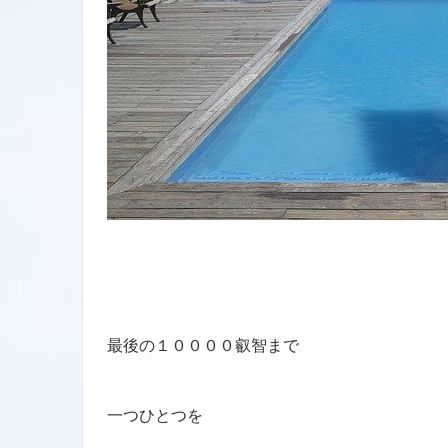
最後の１００００叡智まで
一つひとつを