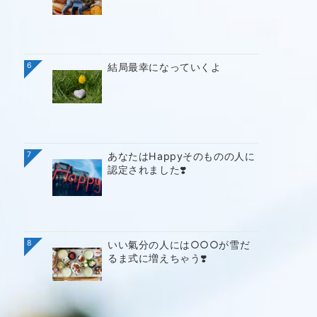
6
結局最幸になっていくよ
7
あなたはHappyそのものの人に
認定されました❣️
8
いい氣分の人には○○○が雪だ
るま式に増えちゃう❣️