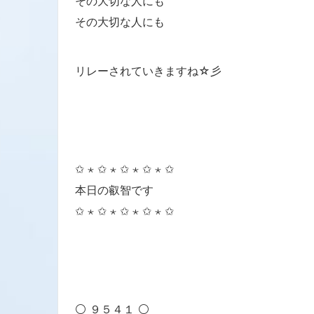
その大切な人にも
その大切な人にも
リレーされていきますね☆彡
✩ ⋆ ✩ ⋆ ✩ ⋆ ✩ ⋆ ✩
本日の叡智です
✩ ⋆ ✩ ⋆ ✩ ⋆ ✩ ⋆ ✩
⚪ ９５４１ ⚪