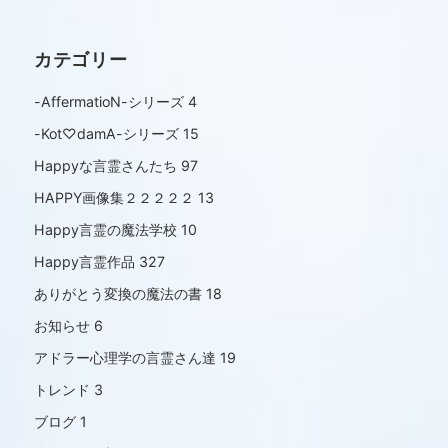
カテゴリー
-AffermatioN-シリーズ
4
-Kot♡damA-シリーズ
15
Happyな言霊さんたち
97
HAPPY画像集２２２２２
13
Happy言霊の魔法学校
10
Happy言霊作品
327
ありがとう変換の魔法の書
18
お知らせ
6
アドラー心理学の言霊さん達
19
トレンド
3
ブログ
1