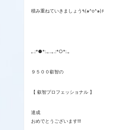
積み重ねていきましょう٩(๑^o^๑)۶
｡.:*●*:.｡..｡.:*○*:.｡
９５００叡智の
【 叡智プロフェッショナル 】
達成
おめでとうございます!!!