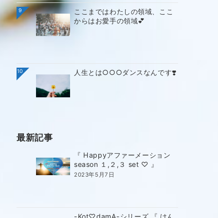
9
ここまではわたしの領域、ここ
からはお愛手の領域💕
10
人生とは○○○ダンスなんです❣️
最新記事
『 Happyアファーメーション
season １,２,３ set ♡ 』
2023年5月7日
-Kot♡damA-シリーズ 『 けん