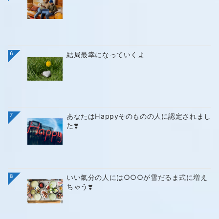
6
結局最幸になっていくよ
7
あなたはHappyそのものの人に認定されまし
た❣️
8
いい氣分の人には○○○が雪だるま式に増え
ちゃう❣️