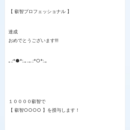
【 叡智プロフェッショナル 】
達成
おめでとうございます!!!
｡.:*●*:.｡..｡.:*○*:.｡
１００００叡智で
【 叡智○○○○ 】を授与します！