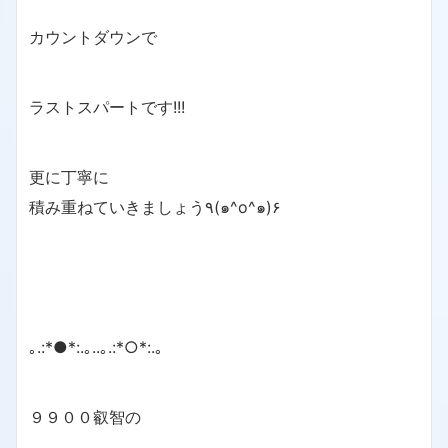
カウントダウンで
ラストスパートです!!!
更に丁寧に
積み重ねていきましょう٩(๑^o^๑)۶
｡.:*●*:.｡..｡.:*○*:.｡
９９００叡智の