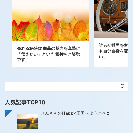
誰もが世界を変え
売れる秘訣は 商品の魅力を真摯に
も自分自身を変え
「伝えたい」という 気持ちと姿勢
い。
です。
人気記事TOP10
1
けんさんのHappy王国へようこそ❣️