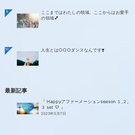
9
ここまではわたしの領域、ここからはお愛手
の領域💕
10
人生とは○○○ダンスなんです❣️
最新記事
『 Happyアファーメーションseason １,２,
３ set ♡ 』
2023年5月7日