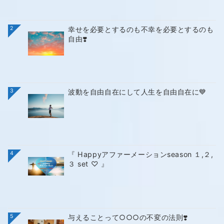
2
幸せを必要とするのも不幸を必要とするのも
自由❣️
3
波動を自由自在にして人生を自由自在に💙
4
『 Happyアファーメーションseason １,２,
３ set ♡ 』
5
与えることって○○○の不変の法則❣️