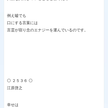
例え嘘でも
口にする言葉には
言霊が宿り念のエナジーを運んでいるのです。
⚪ ２５３６ ⚪
江原啓之
幸せは