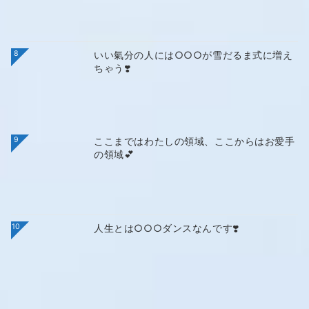
8
いい氣分の人には○○○が雪だるま式に増え
ちゃう❣️
9
ここまではわたしの領域、ここからはお愛手
の領域💕
10
人生とは○○○ダンスなんです❣️