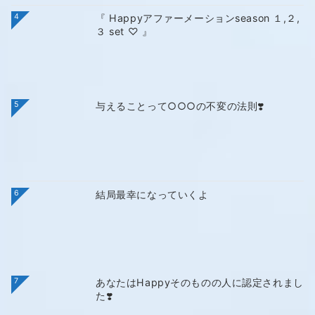
4
『 Happyアファーメーションseason １,２,
３ set ♡ 』
5
与えることって○○○の不変の法則❣️
6
結局最幸になっていくよ
7
あなたはHappyそのものの人に認定されまし
た❣️