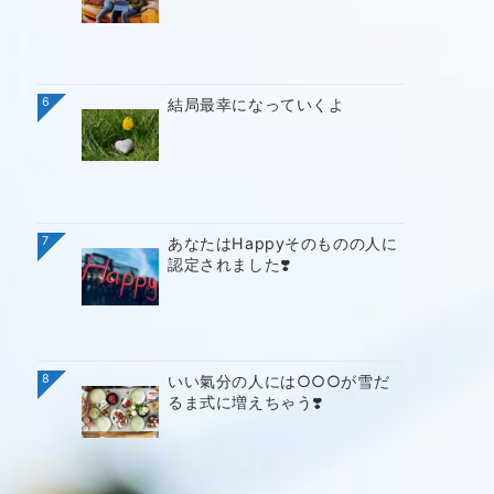
6
結局最幸になっていくよ
7
あなたはHappyそのものの人に
認定されました❣️
8
いい氣分の人には○○○が雪だ
るま式に増えちゃう❣️