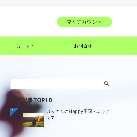
マイアカウント
お問合せ
カート
人気記事TOP10
1
けんさんのHappy王国へようこ
そ❣️