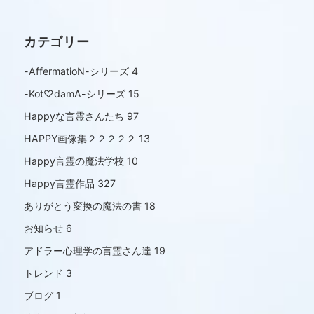
カテゴリー
-AffermatioN-シリーズ
4
-Kot♡damA-シリーズ
15
Happyな言霊さんたち
97
HAPPY画像集２２２２２
13
Happy言霊の魔法学校
10
Happy言霊作品
327
ありがとう変換の魔法の書
18
お知らせ
6
アドラー心理学の言霊さん達
19
トレンド
3
ブログ
1