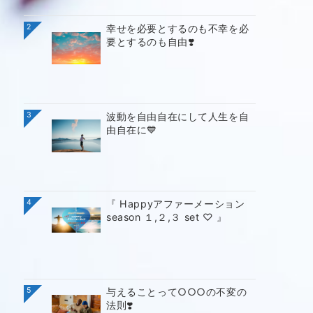
2
幸せを必要とするのも不幸を必
要とするのも自由❣️
3
波動を自由自在にして人生を自
由自在に💙
4
『 Happyアファーメーション
season １,２,３ set ♡ 』
5
与えることって○○○の不変の
法則❣️