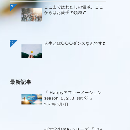
9
ここまではわたしの領域、ここ
からはお愛手の領域💕
10
人生とは○○○ダンスなんです❣️
最新記事
『 Happyアファーメーション
season １,２,３ set ♡ 』
2023年5月7日
-Kot♡damA-シリーズ 『 けん