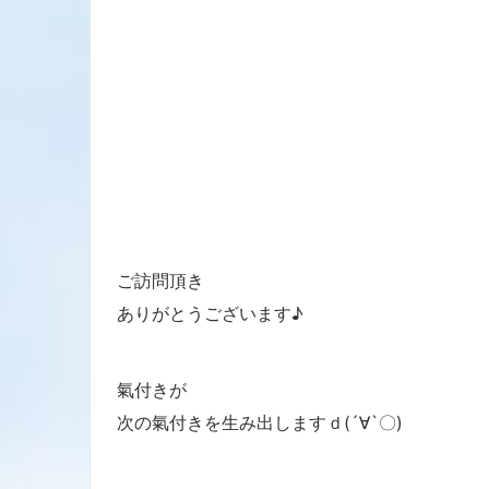
ご訪問頂き
ありがとうございます♪
氣付きが
次の氣付きを生み出しますｄ(´∀`〇)