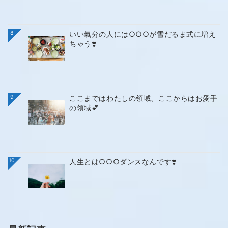
8
いい氣分の人には○○○が雪だるま式に増え
ちゃう❣️
9
ここまではわたしの領域、ここからはお愛手
の領域💕
10
人生とは○○○ダンスなんです❣️