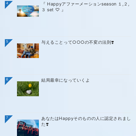
4
『 Happyアファーメーションseason １,２,
３ set ♡ 』
5
与えることって○○○の不変の法則❣️
6
結局最幸になっていくよ
7
あなたはHappyそのものの人に認定されまし
た❣️