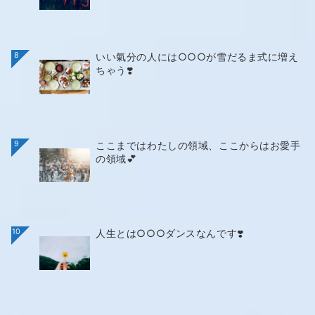
8
いい氣分の人には○○○が雪だるま式に増え
ちゃう❣️
9
ここまではわたしの領域、ここからはお愛手
の領域💕
10
人生とは○○○ダンスなんです❣️