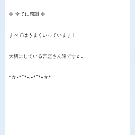
🍀 全てに感謝 🍀
すべてはうまくいっています！
大切にしている言霊さん達です♬｡.
*☆•*¨*•.•*¨*•☆*