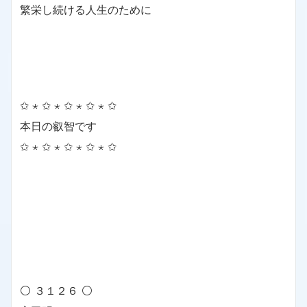
繁栄し続ける人生のために
✩ ⋆ ✩ ⋆ ✩ ⋆ ✩ ⋆ ✩
本日の叡智です
✩ ⋆ ✩ ⋆ ✩ ⋆ ✩ ⋆ ✩
⚪ ３１２６ ⚪