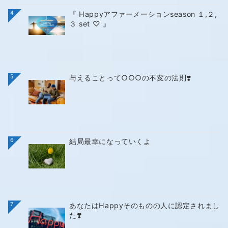
4
『 Happyアファーメーションseason １,２,
３ set ♡ 』
5
与えることって○○○の不変の法則❣️
6
結局最幸になっていくよ
7
あなたはHappyそのものの人に認定されまし
た❣️