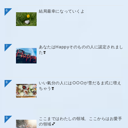
6
結局最幸になっていくよ
7
あなたはHappyそのものの人に認定されまし
た❣️
8
いい氣分の人には○○○が雪だるま式に増え
ちゃう❣️
9
ここまではわたしの領域、ここからはお愛手
の領域💕