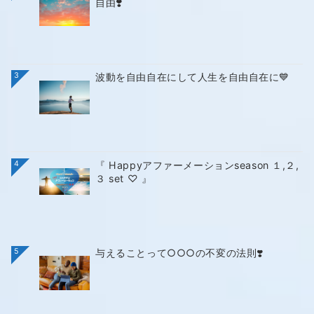
自由❣️
3
波動を自由自在にして人生を自由自在に💙
4
『 Happyアファーメーションseason １,２,
３ set ♡ 』
5
与えることって○○○の不変の法則❣️