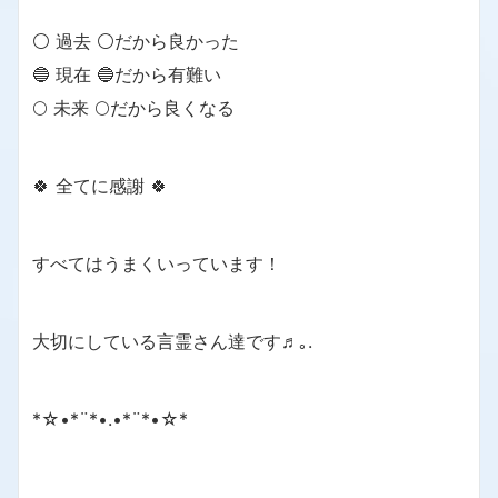
⚪ 過去 ⚪だから良かった
🔵 現在 🔵だから有難い
🌕 未来 🌕だから良くなる
🍀 全てに感謝 🍀
すべてはうまくいっています！
大切にしている言霊さん達です♬｡.
*☆•*¨*•.•*¨*•☆*