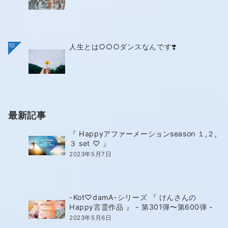
10
人生とは○○○ダンスなんです❣️
最新記事
『 Happyアファーメーションseason １,２,
３ set ♡ 』
2023年5月7日
-Kot♡damA-シリーズ 『 けんさんの
Happy言霊作品 』 - 第301弾〜第600弾 -
2023年5月6日