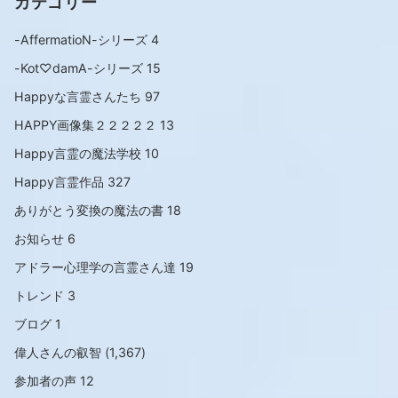
カテゴリー
-AffermatioN-シリーズ
4
-Kot♡damA-シリーズ
15
Happyな言霊さんたち
97
HAPPY画像集２２２２２
13
Happy言霊の魔法学校
10
Happy言霊作品
327
ありがとう変換の魔法の書
18
お知らせ
6
アドラー心理学の言霊さん達
19
トレンド
3
ブログ
1
偉人さんの叡智
(1,367)
参加者の声
12