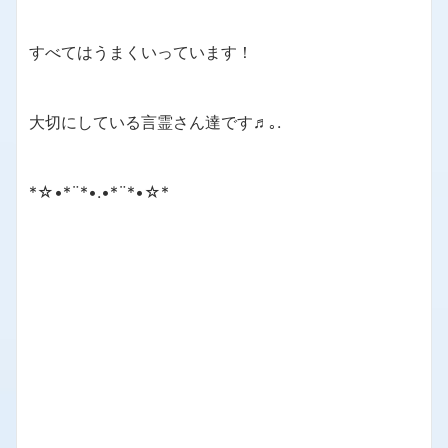
すべてはうまくいっています！
大切にしている言霊さん達です♬｡.
*☆•*¨*•.•*¨*•☆*