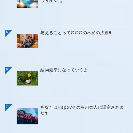
３ set ♡ 』
5
与えることって○○○の不変の法則❣️
6
結局最幸になっていくよ
7
あなたはHappyそのものの人に認定されまし
た❣️