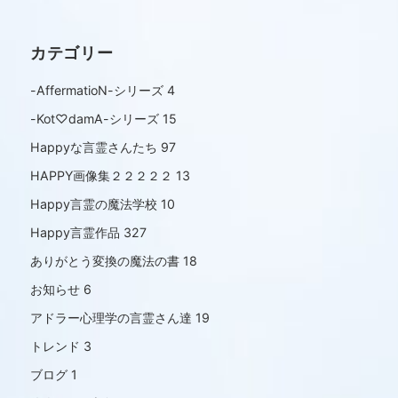
カテゴリー
-AffermatioN-シリーズ
4
-Kot♡damA-シリーズ
15
Happyな言霊さんたち
97
HAPPY画像集２２２２２
13
Happy言霊の魔法学校
10
Happy言霊作品
327
ありがとう変換の魔法の書
18
お知らせ
6
アドラー心理学の言霊さん達
19
トレンド
3
ブログ
1