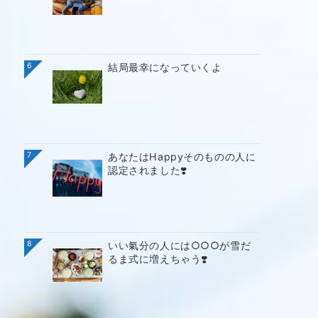
6
結局最幸になっていくよ
7
あなたはHappyそのものの人に
認定されました❣️
8
いい氣分の人には○○○が雪だ
るま式に増えちゃう❣️