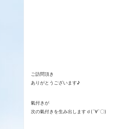
ご訪問頂き
ありがとうございます♪
氣付きが
次の氣付きを生み出しますｄ(´∀`〇)