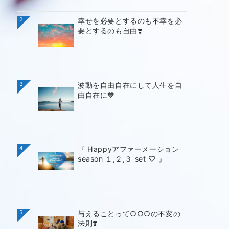
2
幸せを必要とするのも不幸を必
要とするのも自由❣️
3
波動を自由自在にして人生を自
由自在に💙
4
『 Happyアファーメーション
season １,２,３ set ♡ 』
5
与えることって○○○の不変の
法則❣️