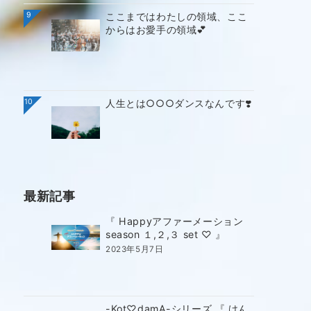
9
ここまではわたしの領域、ここ
からはお愛手の領域💕
10
人生とは○○○ダンスなんです❣️
最新記事
『 Happyアファーメーション
season １,２,３ set ♡ 』
2023年5月7日
-Kot♡damA-シリーズ 『 けん