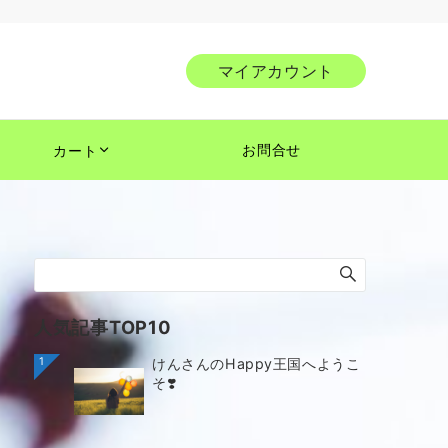
マイアカウント
お問合せ
カート
人気記事TOP10
1
けんさんのHappy王国へようこ
そ❣️