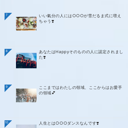
7
いい氣分の人には○○○が雪だるま式に増え
ちゃう❣️
8
あなたはHappyそのものの人に認定されまし
た❣️
9
ここまではわたしの領域、ここからはお愛手
の領域💕
10
人生とは○○○ダンスなんです❣️