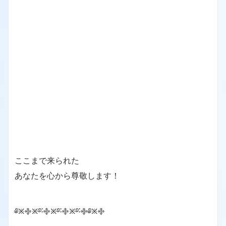
ここまで来られた
あなたを心から尊敬します！
༅྿࿇྿࿔࿒࿇྿࿔࿒࿇྿࿔࿒࿇༅྿࿇