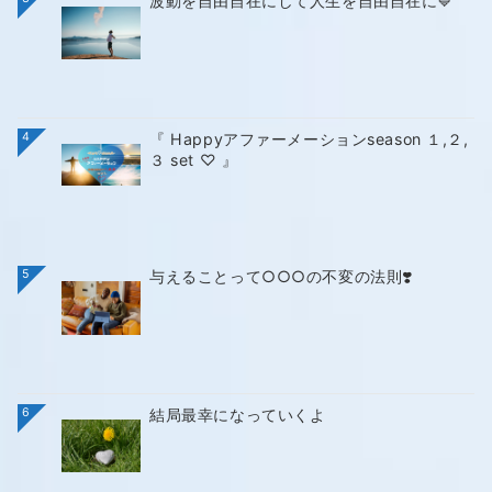
波動を自由自在にして人生を自由自在に💙
4
『 Happyアファーメーションseason １,２,
３ set ♡ 』
5
与えることって○○○の不変の法則❣️
6
結局最幸になっていくよ