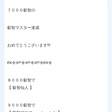
７０００叡智の
叡智マスター達成
おめでとうございます!!!
༅྿࿇྿࿔࿒࿇྿࿔࿒࿇྿࿔࿒࿇༅྿࿇
８０００叡智で
【 叡智仙人 】
９０００叡智で