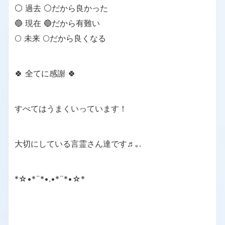
⚪ 過去 ⚪だから良かった
🔵 現在 🔵だから有難い
🌕 未来 🌕だから良くなる
🍀 全てに感謝 🍀
すべてはうまくいっています！
大切にしている言霊さん達です♬｡.
*☆•*¨*•.•*¨*•☆*