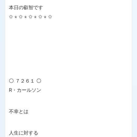
本日の叡智です
✩ ⋆ ✩ ⋆ ✩ ⋆ ✩ ⋆ ✩
⚪ ７２６１ ⚪
R・カールソン
不幸とは
人生に対する