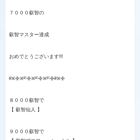
７０００叡智の
叡智マスター達成
おめでとうございます!!!
༅྿࿇྿࿔࿒࿇྿࿔࿒࿇྿࿔࿒࿇༅྿࿇
８０００叡智で
【 叡智仙人 】
９０００叡智で