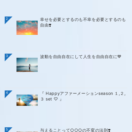
2
幸せを必要とするのも不幸を必要とするのも
自由❣️
3
波動を自由自在にして人生を自由自在に💙
4
『 Happyアファーメーションseason １,２,
３ set ♡ 』
5
与えることって○○○の不変の法則❣️