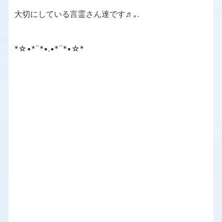
大切にしている言霊さん達です♬｡.
*☆•*¨*•.•*¨*•☆*