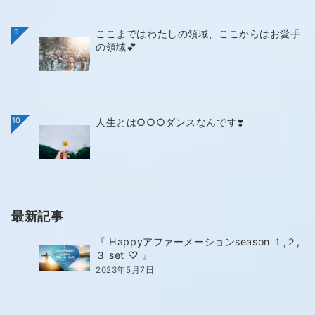
9
ここまではわたしの領域、ここからはお愛手
の領域💕
10
人生とは○○○ダンスなんです❣️
最新記事
『 Happyアファーメーションseason １,２,
３ set ♡ 』
2023年5月7日