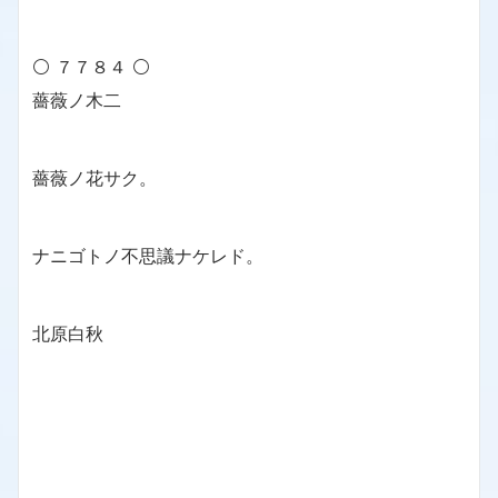
⚪ ７７８４ ⚪
薔薇ノ木二
薔薇ノ花サク。
ナニゴトノ不思議ナケレド。
北原白秋