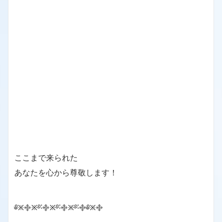
ここまで来られた
あなたを心から尊敬します！
༅྿࿇྿࿔࿒࿇྿࿔࿒࿇྿࿔࿒࿇༅྿࿇