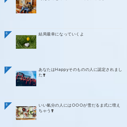
6
結局最幸になっていくよ
7
あなたはHappyそのものの人に認定されまし
た❣️
8
いい氣分の人には○○○が雪だるま式に増え
ちゃう❣️