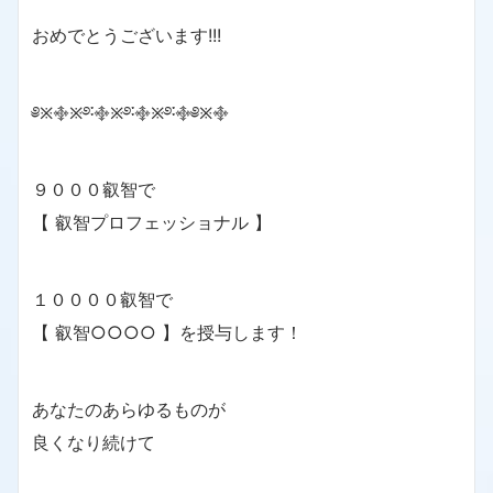
おめでとうございます!!!
༅྿࿇྿࿔࿒࿇྿࿔࿒࿇྿࿔࿒࿇༅྿࿇
９０００叡智で
【 叡智プロフェッショナル 】
１００００叡智で
【 叡智○○○○ 】を授与します！
あなたのあらゆるものが
良くなり続けて