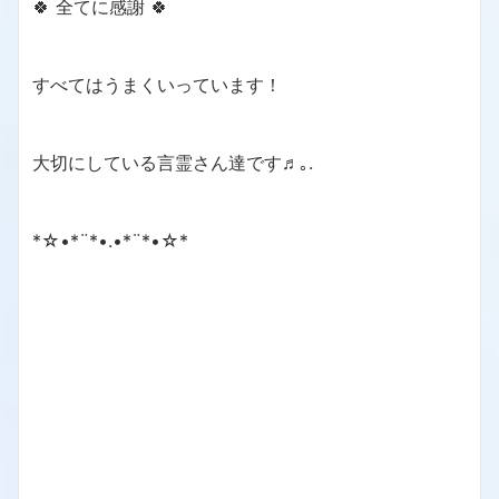
🍀 全てに感謝 🍀
すべてはうまくいっています！
大切にしている言霊さん達です♬｡.
*☆•*¨*•.•*¨*•☆*