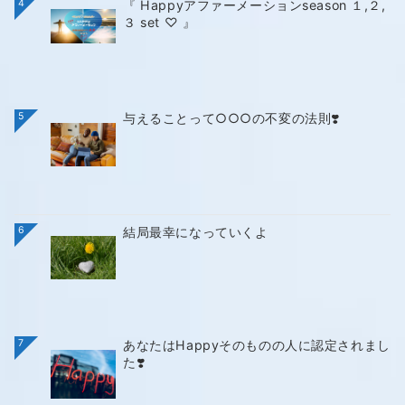
4
『 Happyアファーメーションseason １,２,
３ set ♡ 』
5
与えることって○○○の不変の法則❣️
6
結局最幸になっていくよ
7
あなたはHappyそのものの人に認定されまし
た❣️