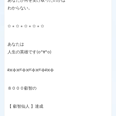
あなたが何を受け取ったのかは
わからない。
✩ ⋆ ✩ ⋆ ✩ ⋆ ✩ ⋆ ✩
あなたは
人生の英雄です(o^∀^o)
༅྿࿇྿࿔࿒࿇྿࿔࿒࿇྿࿔࿒࿇༅྿࿇
８０００叡智の
【 叡智仙人 】達成