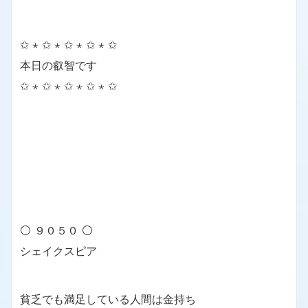
✩ ⋆ ✩ ⋆ ✩ ⋆ ✩ ⋆ ✩
本日の叡智です
✩ ⋆ ✩ ⋆ ✩ ⋆ ✩ ⋆ ✩
⚪ ９０５０ ⚪
シェイクスピア
貧乏でも満足している人間は金持ち