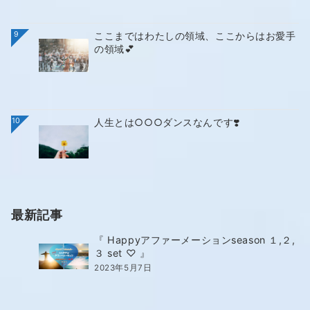
9
ここまではわたしの領域、ここからはお愛手
の領域💕
10
人生とは○○○ダンスなんです❣️
最新記事
『 Happyアファーメーションseason １,２,
３ set ♡ 』
2023年5月7日