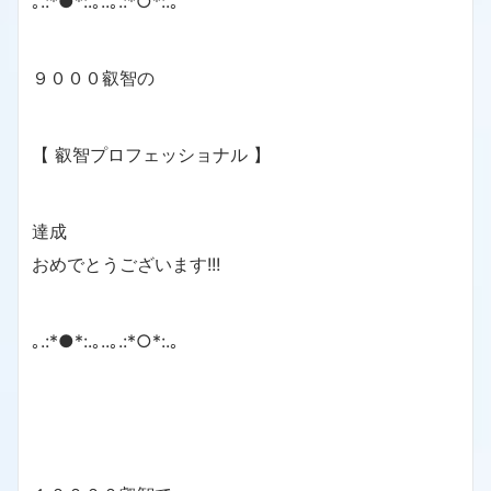
｡.:*●*:.｡..｡.:*○*:.｡
９０００叡智の
【 叡智プロフェッショナル 】
達成
おめでとうございます!!!
｡.:*●*:.｡..｡.:*○*:.｡