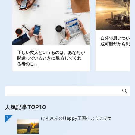
自分で思いついた
成可能だから思い
正しい友人というものは、あなたが
間違っているときに 味方してくれ
る者のこ…
人気記事TOP10
1
けんさんのHappy王国へようこそ❣️