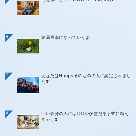
6
結局最幸になっていくよ
7
あなたはHappyそのものの人に認定されまし
た❣️
8
いい氣分の人には○○○が雪だるま式に増え
ちゃう❣️