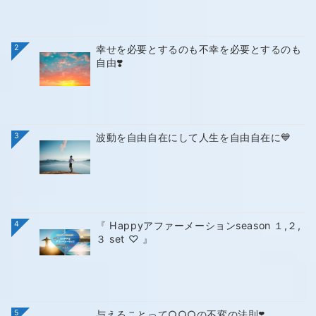
2
幸せを必要とするのも不幸を必要とするのも
自由❣️
3
波動を自由自在にして人生を自由自在に💙
4
『 Happyアファーメーションseason １,２,
３ set ♡ 』
5
与えることって○○○の不変の法則❣️