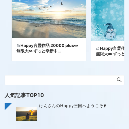
Happy言霊作品 20000 plus∞
Happy言霊作品 
無限大∞ ずっと幸新中…
無限大∞ ずっと幸
人気記事TOP10
1
けんさんのHappy王国へようこそ❣️