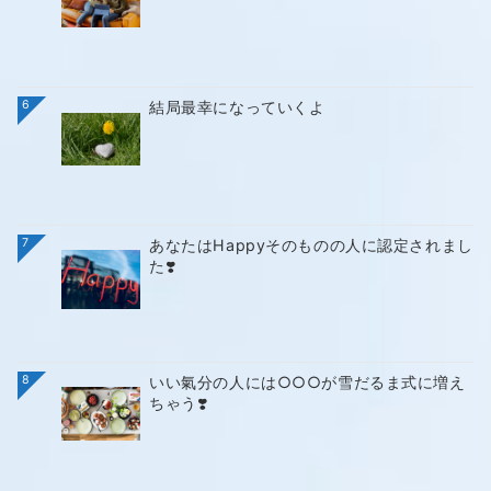
6
結局最幸になっていくよ
7
あなたはHappyそのものの人に認定されまし
た❣️
8
いい氣分の人には○○○が雪だるま式に増え
ちゃう❣️