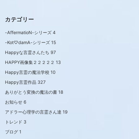
カテゴリー
-AffermatioN-シリーズ
4
-Kot♡damA-シリーズ
15
Happyな言霊さんたち
97
HAPPY画像集２２２２２
13
Happy言霊の魔法学校
10
Happy言霊作品
327
ありがとう変換の魔法の書
18
お知らせ
6
アドラー心理学の言霊さん達
19
トレンド
3
ブログ
1