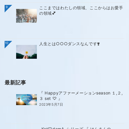
9
ここまではわたしの領域、ここからはお愛手
の領域💕
10
人生とは○○○ダンスなんです❣️
最新記事
『 Happyアファーメーションseason １,２,
３ set ♡ 』
2023年5月7日
-Kot♡damA-シリーズ 『 けんさんの