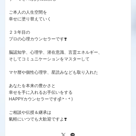
ご本人の人生空間を
幸せに塗り替えていく
２３年目の
プロの心理カウンセラーです❣️
脳認知学、心理学、潜在意識、言霊エネルギー、
そしてコミュニケーションをマスターして
マヤ暦や個性心理学、星読みなども取り入れた
あなたを本来の豊かさと
幸せを手に入れるお手伝いをする
HAPPYカウンセラーですദ്ദി ˃ ᵕ ˂ )
ご相談や伝授＆継承は
氣軽にいつでも大歓迎ですよ❣️