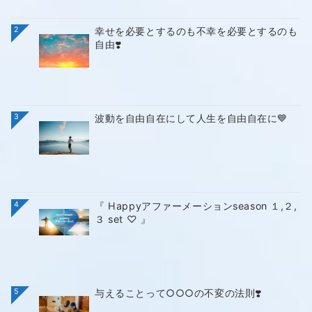
2
幸せを必要とするのも不幸を必要とするのも
自由❣️
3
波動を自由自在にして人生を自由自在に💙
4
『 Happyアファーメーションseason １,２,
３ set ♡ 』
5
与えることって○○○の不変の法則❣️