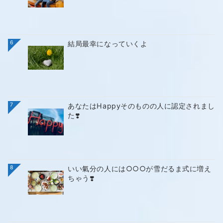
6
結局最幸になっていくよ
7
あなたはHappyそのものの人に認定されまし
た❣️
8
いい氣分の人には○○○が雪だるま式に増え
ちゃう❣️