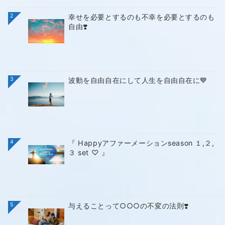
2
幸せを必要とするのも不幸を必要とするのも
自由❣️
3
波動を自由自在にして人生を自由自在に💙
4
『 Happyアファーメーションseason １,２,
３ set ♡ 』
5
与えることって○○○の不変の法則❣️