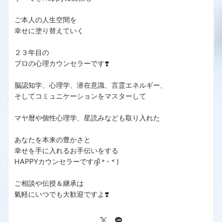
ご本人の人生空間を
幸せに塗り替えていく
２３年目の
プロの心理カウンセラーです❣️
脳認知学、心理学、潜在意識、言霊エネルギー、
そしてコミュニケーションをマスターして
マヤ暦や個性心理学、星読みなども取り入れた
あなたを本来の豊かさと
幸せを手に入れるお手伝いをする
HAPPYカウンセラーですദ്ദി ˃ ᵕ ˂ )
ご相談や伝授＆継承は
氣軽にいつでも大歓迎ですよ❣️