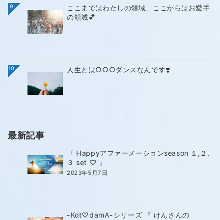
9
ここまではわたしの領域、ここからはお愛手
の領域💕
10
人生とは○○○ダンスなんです❣️
最新記事
『 Happyアファーメーションseason １,２,
３ set ♡ 』
2023年5月7日
-Kot♡damA-シリーズ 『 けんさんの