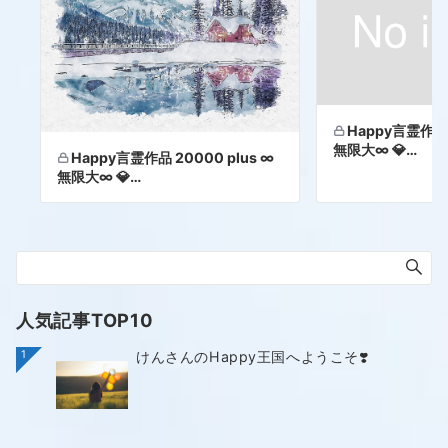
Happy言霊作品 
無限大∞ 💎…
Happy言霊作品 20000 plus ∞
無限大∞ 💎…
人気記事TOP10
1
けんさんのHappy王国へようこそ❣️