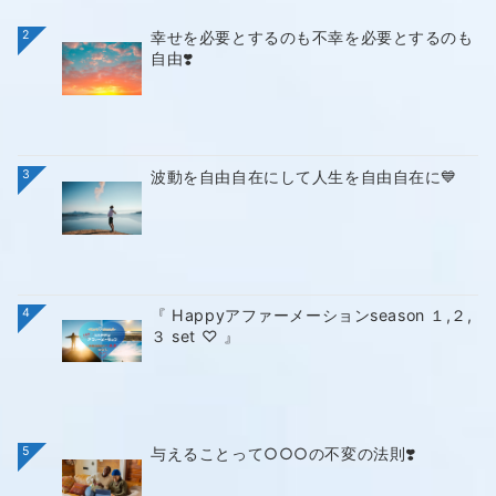
2
幸せを必要とするのも不幸を必要とするのも
自由❣️
3
波動を自由自在にして人生を自由自在に💙
4
『 Happyアファーメーションseason １,２,
３ set ♡ 』
5
与えることって○○○の不変の法則❣️