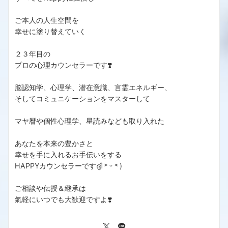
ご本人の人生空間を
幸せに塗り替えていく
２３年目の
プロの心理カウンセラーです❣️
脳認知学、心理学、潜在意識、言霊エネルギー、
そしてコミュニケーションをマスターして
マヤ暦や個性心理学、星読みなども取り入れた
あなたを本来の豊かさと
幸せを手に入れるお手伝いをする
HAPPYカウンセラーですദ്ദി ˃ ᵕ ˂ )
ご相談や伝授＆継承は
氣軽にいつでも大歓迎ですよ❣️