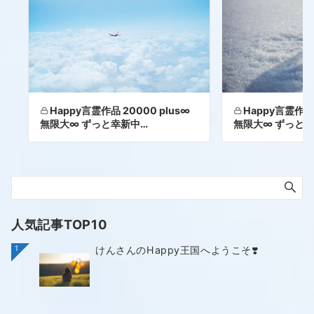
Happy言霊作品 20000 plus∞
Happy言霊作品 
無限大∞ ずっと幸新中…
無限大∞ ずっと幸
人気記事TOP10
1
けんさんのHappy王国へようこそ❣️