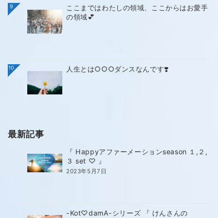
9
ここまではわたしの領域、ここからはお愛手
の領域💕
10
人生とは○○○ダンスなんです❣️
最新記事
『 Happyアファーメーションseason １,２,
３ set ♡ 』
2023年5月7日
-Kot♡damA-シリーズ 『 けんさんの