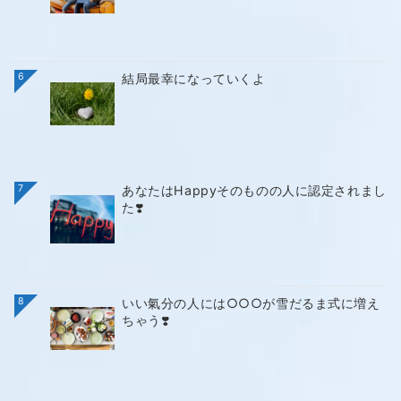
6
結局最幸になっていくよ
7
あなたはHappyそのものの人に認定されまし
た❣️
8
いい氣分の人には○○○が雪だるま式に増え
ちゃう❣️