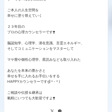
ご本人の人生空間を
幸せに塗り替えていく
２３年目の
プロの心理カウンセラーです❣️
脳認知学、心理学、潜在意識、言霊エネルギー、
そしてコミュニケーションをマスターして
マヤ暦や個性心理学、星読みなども取り入れた
あなたを本来の豊かさと
幸せを手に入れるお手伝いをする
HAPPYカウンセラーですദ്ദി ˃ ᵕ ˂ )
ご相談や伝授＆継承は
氣軽にいつでも大歓迎ですよ❣️