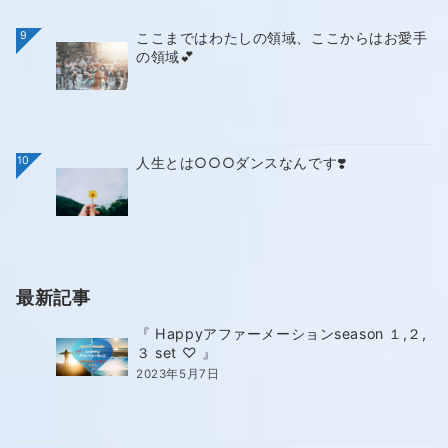
9
ここまではわたしの領域、ここからはお愛手
の領域💕
10
人生とは○○○ダンスなんです❣️
最新記事
『 Happyアファーメーションseason １,２,
３ set ♡ 』
2023年5月7日