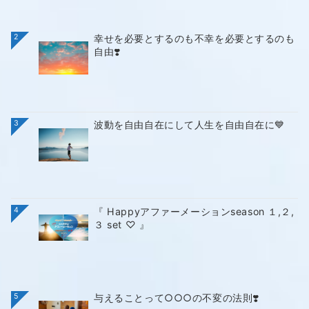
2
幸せを必要とするのも不幸を必要とするのも
自由❣️
3
波動を自由自在にして人生を自由自在に💙
4
『 Happyアファーメーションseason １,２,
３ set ♡ 』
5
与えることって○○○の不変の法則❣️