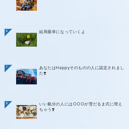
6
結局最幸になっていくよ
7
あなたはHappyそのものの人に認定されまし
た❣️
8
いい氣分の人には○○○が雪だるま式に増え
ちゃう❣️