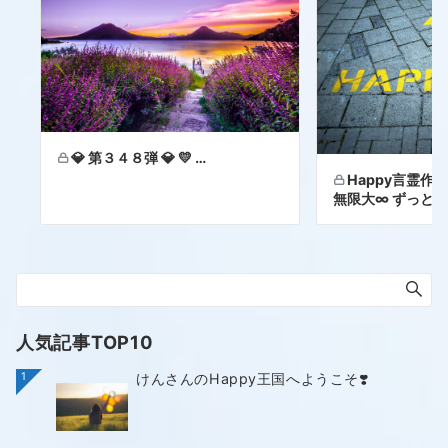
💎 第３４８弾 💎 💛 …
Happy言霊作品 
無限大∞ ずっと幸
人気記事TOP10
1
けんさんのHappy王国へようこそ❣️