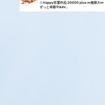
Happy言霊作品 20000 plus ∞無限大∞
ずっと幸新中&#x…