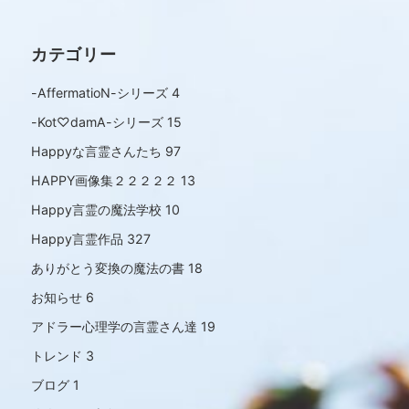
カテゴリー
-AffermatioN-シリーズ
4
-Kot♡damA-シリーズ
15
Happyな言霊さんたち
97
HAPPY画像集２２２２２
13
Happy言霊の魔法学校
10
Happy言霊作品
327
ありがとう変換の魔法の書
18
お知らせ
6
アドラー心理学の言霊さん達
19
トレンド
3
ブログ
1