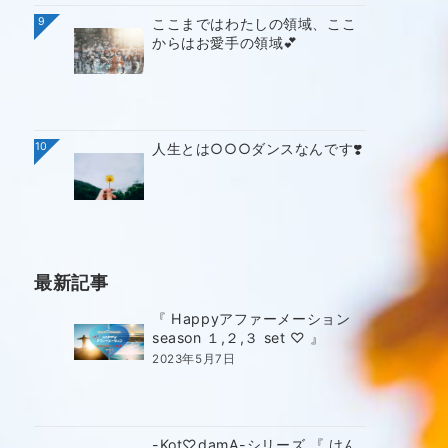
9
ここまではわたしの領域、ここ
からはお愛手の領域💕
10
人生とは○○○ダンスなんです❣️
最新記事
『 Happyアファーメーション
season １,２,３ set ♡ 』
2023年5月7日
-Kot♡damA-シリーズ 『 けん