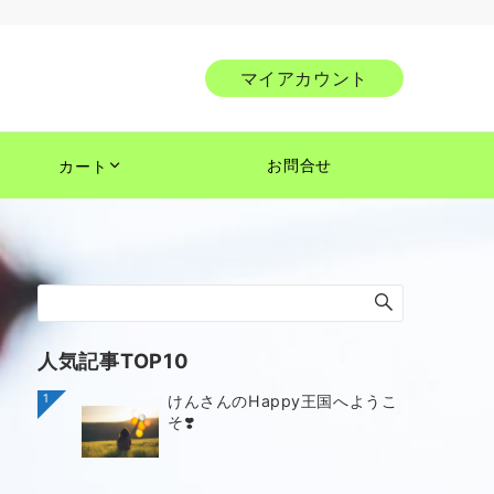
マイアカウント
お問合せ
カート
人気記事TOP10
1
けんさんのHappy王国へようこ
そ❣️