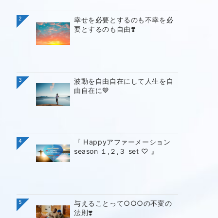
2
幸せを必要とするのも不幸を必
要とするのも自由❣️
3
波動を自由自在にして人生を自
由自在に💙
4
『 Happyアファーメーション
season １,２,３ set ♡ 』
5
与えることって○○○の不変の
法則❣️