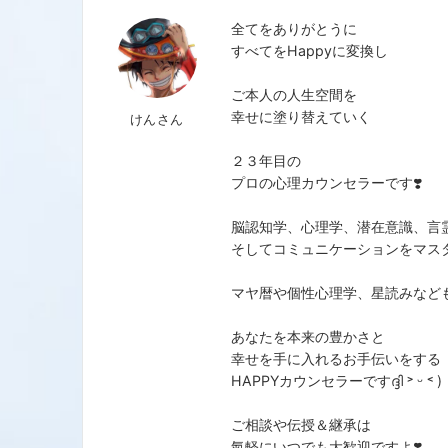
全てをありがとうに
すべてをHappyに変換し
ご本人の人生空間を
幸せに塗り替えていく
けんさん
２３年目の
プロの心理カウンセラーです❣️
脳認知学、心理学、潜在意識、言
そしてコミュニケーションをマス
マヤ暦や個性心理学、星読みなど
あなたを本来の豊かさと
幸せを手に入れるお手伝いをする
HAPPYカウンセラーですദ്ദി ˃ ᵕ ˂ )
ご相談や伝授＆継承は
氣軽にいつでも大歓迎ですよ❣️