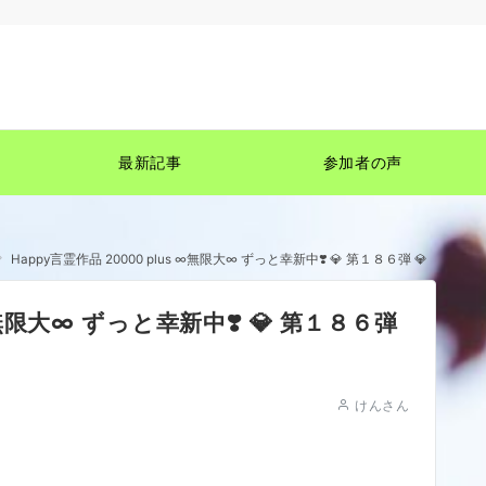
最新記事
参加者の声
Happy言霊作品 20000 plus ∞無限大∞ ずっと幸新中❣️ 💎 第１８６弾 💎
∞無限大∞ ずっと幸新中❣️ 💎 第１８６弾
けんさん