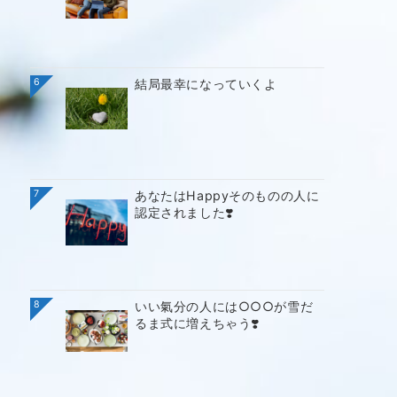
6
結局最幸になっていくよ
7
あなたはHappyそのものの人に
認定されました❣️
8
いい氣分の人には○○○が雪だ
るま式に増えちゃう❣️