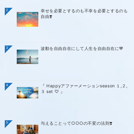
2
幸せを必要とするのも不幸を必要とするのも
自由❣️
3
波動を自由自在にして人生を自由自在に💙
4
『 Happyアファーメーションseason １,２,
３ set ♡ 』
5
与えることって○○○の不変の法則❣️