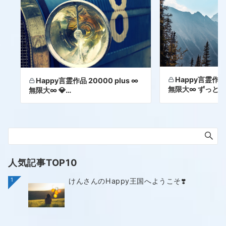
Happy言霊作品 
Happy言霊作品 20000 plus ∞
無限大∞ ずっと幸
無限大∞ 💎…
人気記事TOP10
1
けんさんのHappy王国へようこそ❣️