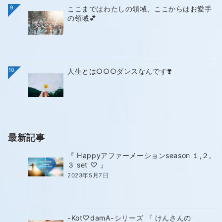
9
ここまではわたしの領域、ここからはお愛手
の領域💕
10
人生とは○○○ダンスなんです❣️
最新記事
『 Happyアファーメーションseason １,２,
３ set ♡ 』
2023年5月7日
-Kot♡damA-シリーズ 『 けんさんの