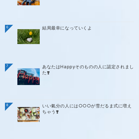
6
結局最幸になっていくよ
7
あなたはHappyそのものの人に認定されまし
た❣️
8
いい氣分の人には○○○が雪だるま式に増え
ちゃう❣️