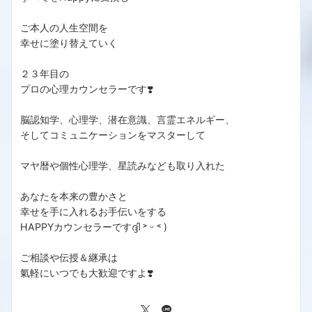
ご本人の人生空間を
幸せに塗り替えていく
２３年目の
プロの心理カウンセラーです❣️
脳認知学、心理学、潜在意識、言霊エネルギー、
そしてコミュニケーションをマスターして
マヤ暦や個性心理学、星読みなども取り入れた
あなたを本来の豊かさと
幸せを手に入れるお手伝いをする
HAPPYカウンセラーですദ്ദി ˃ ᵕ ˂ )
ご相談や伝授＆継承は
氣軽にいつでも大歓迎ですよ❣️