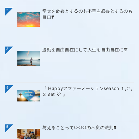
2
幸せを必要とするのも不幸を必要とするのも
自由❣️
3
波動を自由自在にして人生を自由自在に💙
4
『 Happyアファーメーションseason １,２,
３ set ♡ 』
5
与えることって○○○の不変の法則❣️