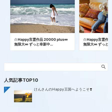
Happy言霊作品 20000 plus∞
Happy言霊作品 
無限大∞ ずっと幸新中…
無限大∞ ずっと幸
人気記事TOP10
1
けんさんのHappy王国へようこそ❣️