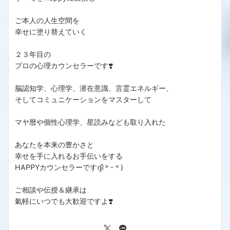
ご本人の人生空間を
幸せに塗り替えていく
２３年目の
プロの心理カウンセラーです❣️
脳認知学、心理学、潜在意識、言霊エネルギー、
そしてコミュニケーションをマスターして
マヤ暦や個性心理学、星読みなども取り入れた
あなたを本来の豊かさと
幸せを手に入れるお手伝いをする
HAPPYカウンセラーですദ്ദി ˃ ᵕ ˂ )
ご相談や伝授＆継承は
氣軽にいつでも大歓迎ですよ❣️