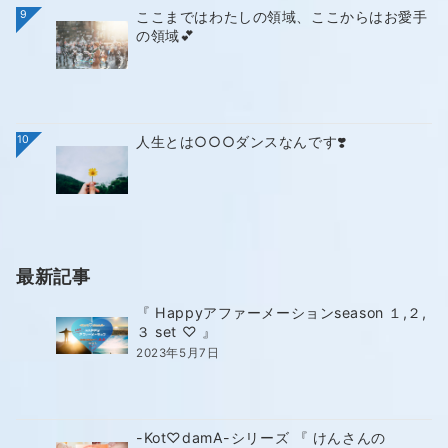
9
ここまではわたしの領域、ここからはお愛手
の領域💕
10
人生とは○○○ダンスなんです❣️
最新記事
『 Happyアファーメーションseason １,２,
３ set ♡ 』
2023年5月7日
-Kot♡damA-シリーズ 『 けんさんの