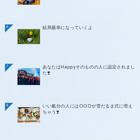
6
結局最幸になっていくよ
7
あなたはHappyそのものの人に認定されまし
た❣️
8
いい氣分の人には○○○が雪だるま式に増え
ちゃう❣️