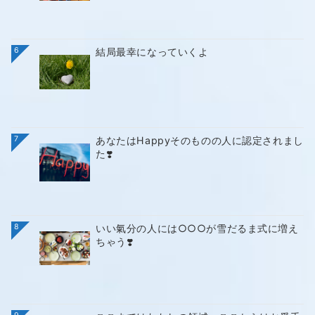
6
結局最幸になっていくよ
7
あなたはHappyそのものの人に認定されまし
た❣️
8
いい氣分の人には○○○が雪だるま式に増え
ちゃう❣️