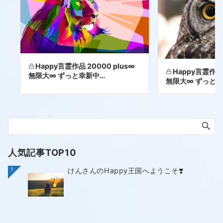
Happy言霊作品 20000 plus∞
Happy言霊作品 
無限大∞ ずっと幸新中…
無限大∞ ずっと幸
人気記事TOP10
1
けんさんのHappy王国へようこそ❣️