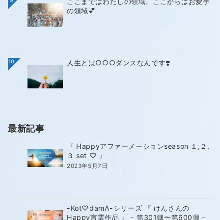
9
ここまではわたしの領域、ここからはお愛手
の領域💕
10
人生とは○○○ダンスなんです❣️
最新記事
『 Happyアファーメーションseason １,２,
３ set ♡ 』
2023年5月7日
-Kot♡damA-シリーズ 『 けんさんの
Happy言霊作品 』 - 第301弾〜第600弾 -