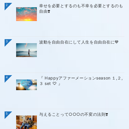
2
幸せを必要とするのも不幸を必要とするのも
自由❣️
3
波動を自由自在にして人生を自由自在に💙
4
『 Happyアファーメーションseason １,２,
３ set ♡ 』
5
与えることって○○○の不変の法則❣️