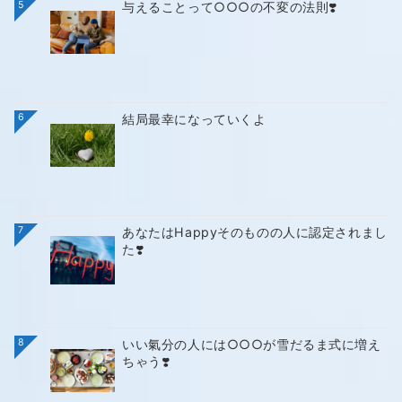
5
与えることって○○○の不変の法則❣️
6
結局最幸になっていくよ
7
あなたはHappyそのものの人に認定されまし
た❣️
8
いい氣分の人には○○○が雪だるま式に増え
ちゃう❣️