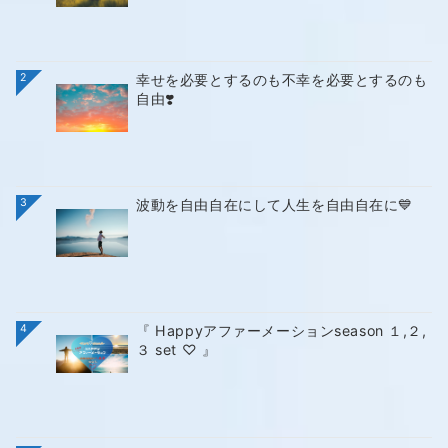
2
幸せを必要とするのも不幸を必要とするのも
自由❣️
3
波動を自由自在にして人生を自由自在に💙
4
『 Happyアファーメーションseason １,２,
３ set ♡ 』