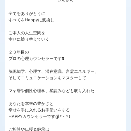
全てをありがとうに
すべてをHappyに変換し
ご本人の人生空間を
幸せに塗り替えていく
２３年目の
プロの心理カウンセラーです❣️
脳認知学、心理学、潜在意識、言霊エネルギー、
そしてコミュニケーションをマスターして
マヤ暦や個性心理学、星読みなども取り入れた
あなたを本来の豊かさと
幸せを手に入れるお手伝いをする
HAPPYカウンセラーですദ്ദി ˃ ᵕ ˂ )
ご相談や伝授＆継承は