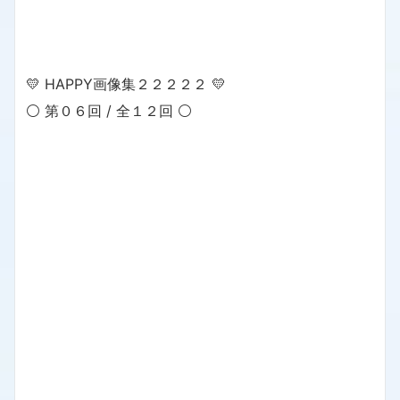
💛 HAPPY画像集２２２２２ 💛
⚪ 第０６回 / 全１２回 ⚪