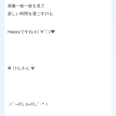
画像一枚一枚を見て
楽しい時間を過ごすのも
Happyですねｄ(´∀`〇)💖
💎 けんさん 💎
☽:ﾟ･⋆｡✰⋆｡:ﾟ･*☽