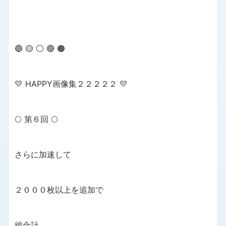
🔵 🟡 ⚪️ 🔴 🟠
💛 HAPPY画像集２２２２２ 💛
🌕 第６回 🌕
さらに加速して
２０００枚以上を追加で
総合計