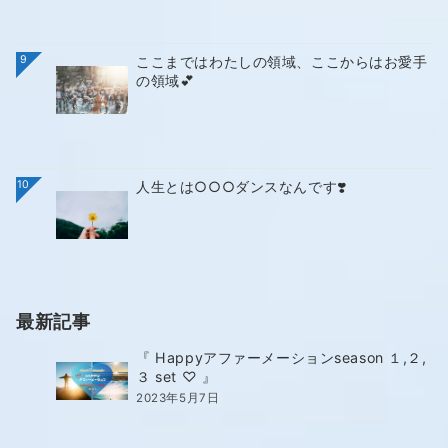
9
ここまではわたしの領域、ここからはお愛手
の領域💕
10
人生とは○○○ダンスなんです❣️
最新記事
『 Happyアファーメーションseason １,２,
３ set ♡ 』
2023年5月7日