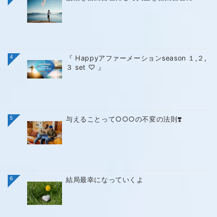
4
『 Happyアファーメーションseason １,２,
３ set ♡ 』
5
与えることって○○○の不変の法則❣️
6
結局最幸になっていくよ