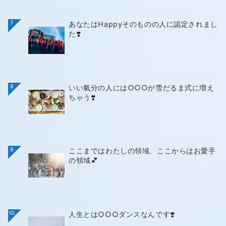
7
あなたはHappyそのものの人に認定されまし
た❣️
8
いい氣分の人には○○○が雪だるま式に増え
ちゃう❣️
9
ここまではわたしの領域、ここからはお愛手
の領域💕
10
人生とは○○○ダンスなんです❣️