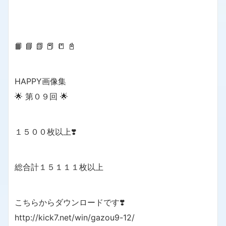
📙 📘 📗 📕 📒 📓
HAPPY画像集
🌟 第０９回 🌟
１５００枚以上❣️
総合計１５１１１枚以上
こちらからダウンロードです❣️
http://kick7.net/win/gazou9-12/