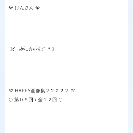
💎 けんさん 💎
☽:ﾟ･⋆｡✰⋆｡:ﾟ･*☽
💛 HAPPY画像集２２２２２ 💛
🌕 第０９回 / 全１２回 🌕