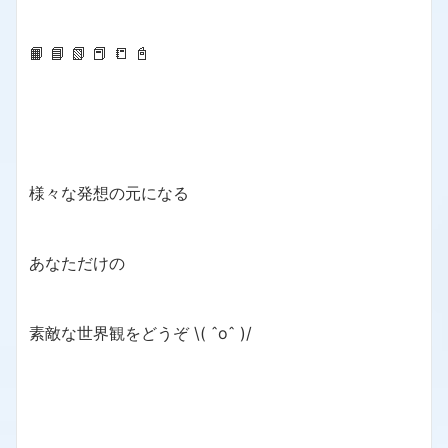
📙 📘 📗 📕 📒 📓
様々な発想の元になる
あなただけの
素敵な世界観をどうぞ \( ˆoˆ )/