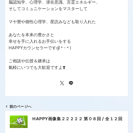
脳認知学、心理学、潜在意識、言霊エネルギー、
そしてコミュニケーションをマスターして
マヤ暦や個性心理学、星読みなども取り入れた
あなたを本来の豊かさと
幸せを手に入れるお手伝いをする
HAPPYカウンセラーですദ്ദി ˃ ᵕ ˂ )
ご相談や伝授＆継承は
氣軽にいつでも大歓迎ですよ❣️
前のページへ
HAPPY画像集２２２２２ 第０８回 / 全１２回