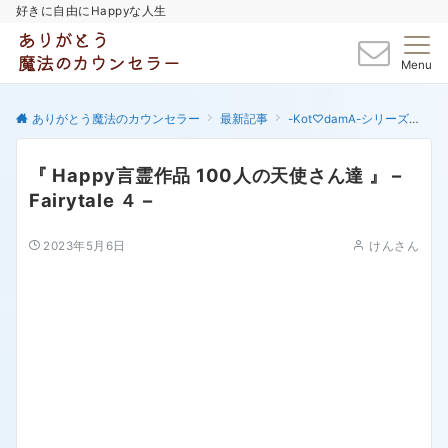
好きに自由にHappyな人生
Menu
ありがとう魔法のカウンセラー
最新記事
-Kot♡damA-シリーズ
『 
『 Happy言霊作品 100人の天使さん達 』 –
Fairytale ４ –
2023年5月6日
けんさん