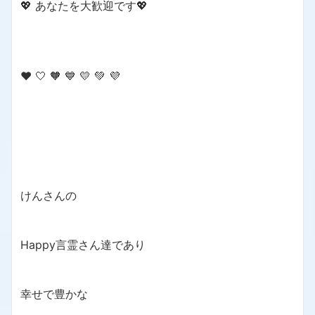
💖 あなたを大歓迎です💖
❤️ 🤍 🧡 💙 💛 💚 💜
けんさんの
Happy言霊さん達であり
幸せで豊かな