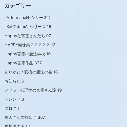
カテゴリー
-AffermatioN-シリーズ
4
-Kot♡damA-シリーズ
15
Happyな言霊さんたち
97
HAPPY画像集２２２２２
13
Happy言霊の魔法学校
10
Happy言霊作品
327
ありがとう変換の魔法の書
18
お知らせ
6
アドラー心理学の言霊さん達
19
トレンド
3
ブログ
1
偉人さんの叡智
(1,367)
参加者の声
12