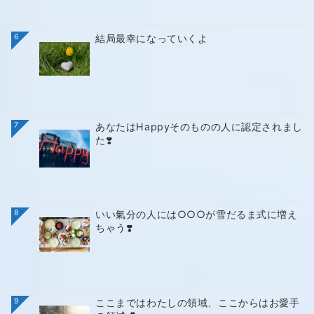
6
結局最幸になっていくよ
7
あなたはHappyそのものの人に認定されまし
た❣️
8
いい氣分の人には○○○が雪だるま式に増え
ちゃう❣️
9
ここまではわたしの領域、ここからはお愛手