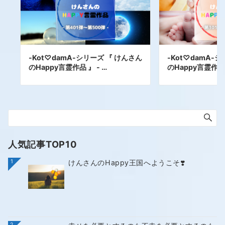
-Kot♡damA-シリーズ 『 けんさん
-Kot♡damA-
のHappy言霊作品 』 - …
のHappy言霊作品 
人気記事TOP10
1
けんさんのHappy王国へようこそ❣️
2