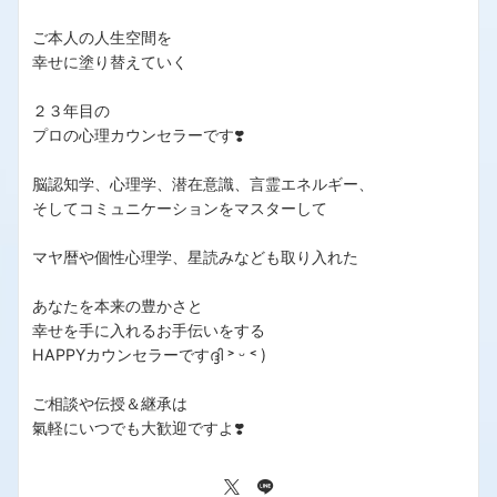
ご本人の人生空間を
幸せに塗り替えていく
２３年目の
プロの心理カウンセラーです❣️
脳認知学、心理学、潜在意識、言霊エネルギー、
そしてコミュニケーションをマスターして
マヤ暦や個性心理学、星読みなども取り入れた
あなたを本来の豊かさと
幸せを手に入れるお手伝いをする
HAPPYカウンセラーですദ്ദി ˃ ᵕ ˂ )
ご相談や伝授＆継承は
氣軽にいつでも大歓迎ですよ❣️