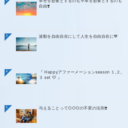
幸せを必要とするのも不幸を必要とするのも
自由❣️
3
波動を自由自在にして人生を自由自在に💙
4
『 Happyアファーメーションseason １,２,
３ set ♡ 』
5
与えることって○○○の不変の法則❣️