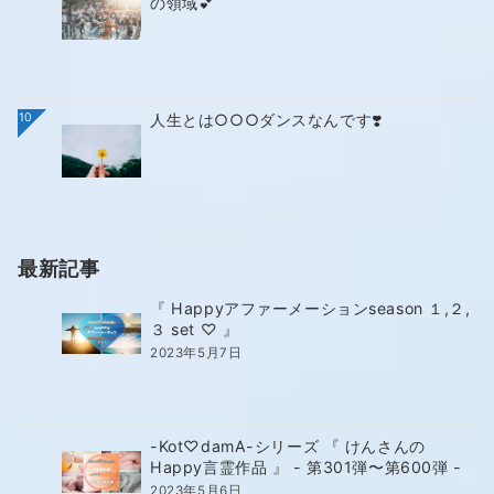
の領域💕
10
人生とは○○○ダンスなんです❣️
最新記事
『 Happyアファーメーションseason １,２,
３ set ♡ 』
2023年5月7日
-Kot♡damA-シリーズ 『 けんさんの
Happy言霊作品 』 - 第301弾〜第600弾 -
2023年5月6日