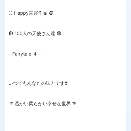
🌕 Happy言霊作品 🔵
🔴 100人の天使さん達 🟢
– Fairytale ４ –
いつでもあなたの味方です❣️
💚 温かい柔らかい幸せな世界 💚