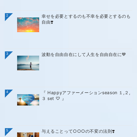
2
幸せを必要とするのも不幸を必要とするのも
自由❣️
3
波動を自由自在にして人生を自由自在に💙
4
『 Happyアファーメーションseason １,２,
３ set ♡ 』
5
与えることって○○○の不変の法則❣️