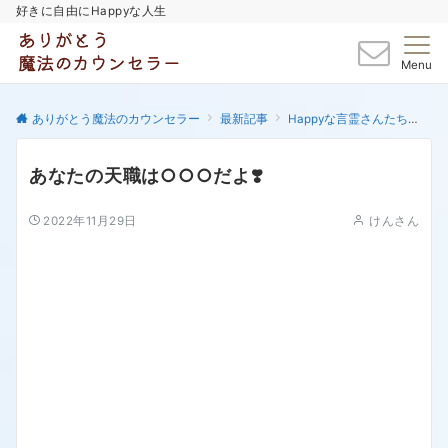
好きに自由にHappyな人生
Menu
ありがとう魔法のカウンセラー
最新記事
Happyな言霊さんたち
あ
あなたの天職は○○○だよ❣️
2022年11月29日
けんさん