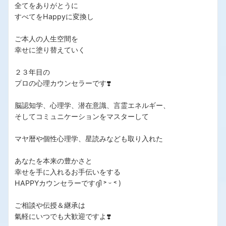
全てをありがとうに
すべてをHappyに変換し
ご本人の人生空間を
幸せに塗り替えていく
２３年目の
プロの心理カウンセラーです❣️
脳認知学、心理学、潜在意識、言霊エネルギー、
そしてコミュニケーションをマスターして
マヤ暦や個性心理学、星読みなども取り入れた
あなたを本来の豊かさと
幸せを手に入れるお手伝いをする
HAPPYカウンセラーですദ്ദി ˃ ᵕ ˂ )
ご相談や伝授＆継承は
氣軽にいつでも大歓迎ですよ❣️