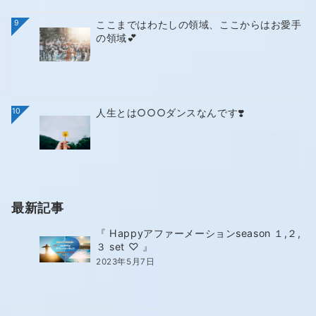
9
ここまではわたしの領域、ここからはお愛手
の領域💕
10
人生とは○○○ダンスなんです❣️
最新記事
『 Happyアファーメーションseason １,２,
３ set ♡ 』
2023年5月7日