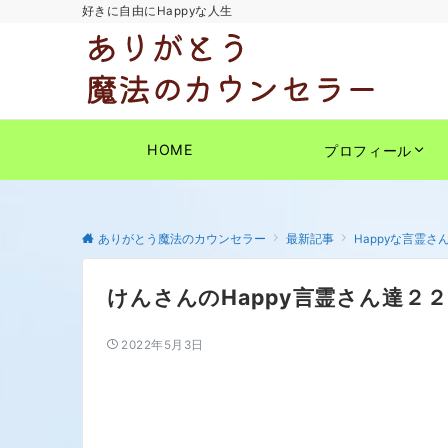
好きに自由にHappyな人生
HOME
プロフィール
ありがとう魔法のカウンセラー
最新記事
Happyな言霊さ
けんさんのHappy言霊さん達２２
2022年5月3日