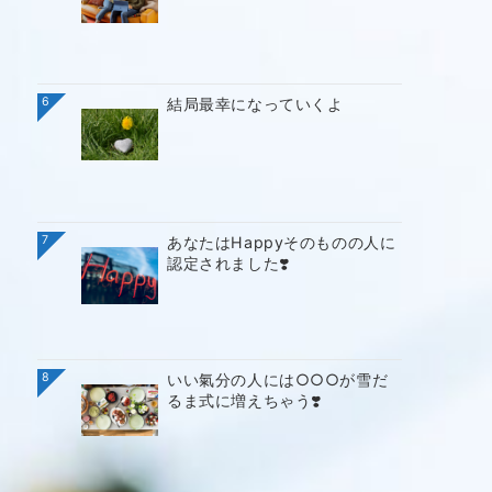
6
結局最幸になっていくよ
7
あなたはHappyそのものの人に
認定されました❣️
8
いい氣分の人には○○○が雪だ
るま式に増えちゃう❣️