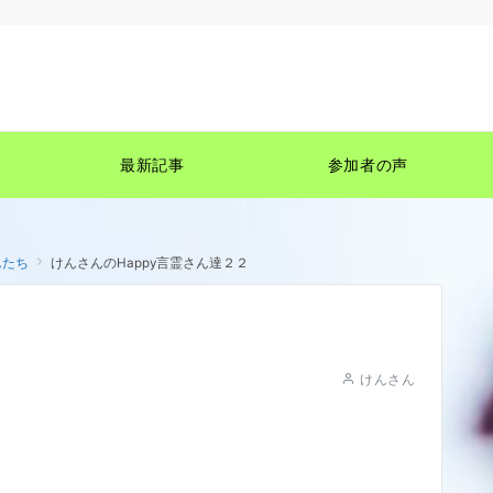
最新記事
参加者の声
んたち
けんさんのHappy言霊さん達２２
けんさん