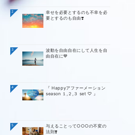
2
幸せを必要とするのも不幸を必
要とするのも自由❣️
3
波動を自由自在にして人生を自
由自在に💙
4
『 Happyアファーメーション
season １,２,３ set ♡ 』
5
与えることって○○○の不変の
法則❣️