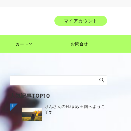
マイアカウント
お問合せ
カート
人気記事TOP10
1
けんさんのHappy王国へようこ
そ❣️