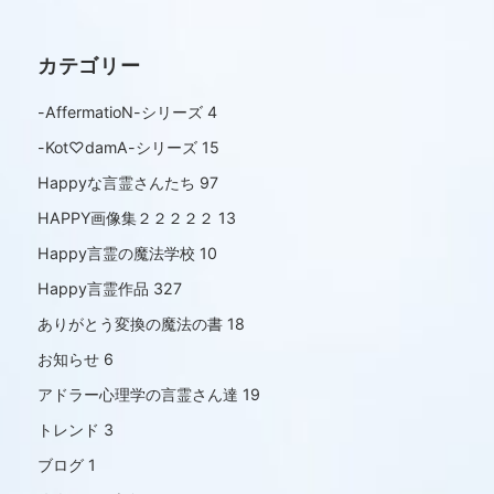
カテゴリー
-AffermatioN-シリーズ
4
-Kot♡damA-シリーズ
15
Happyな言霊さんたち
97
HAPPY画像集２２２２２
13
Happy言霊の魔法学校
10
Happy言霊作品
327
ありがとう変換の魔法の書
18
お知らせ
6
アドラー心理学の言霊さん達
19
トレンド
3
ブログ
1