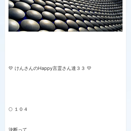
💛 けんさんのHappy言霊さん達３３ 💛
🌕 １０４
決断って