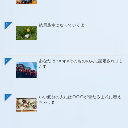
6
結局最幸になっていくよ
7
あなたはHappyそのものの人に認定されまし
た❣️
8
いい氣分の人には○○○が雪だるま式に増え
ちゃう❣️