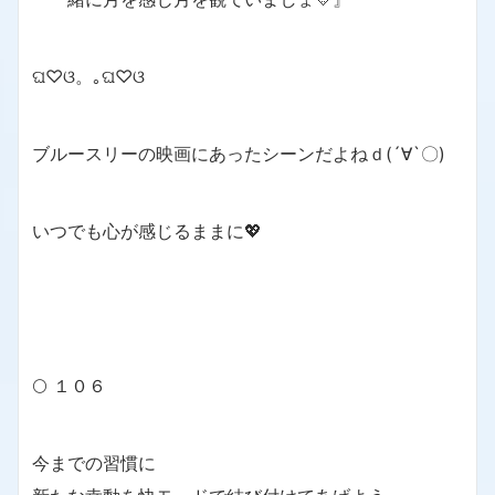
ଘ♡ଓ。｡ଘ♡ଓ
ブルースリーの映画にあったシーンだよねｄ(´∀`〇)
いつでも心が感じるままに💖
🌕 １０６
今までの習慣に