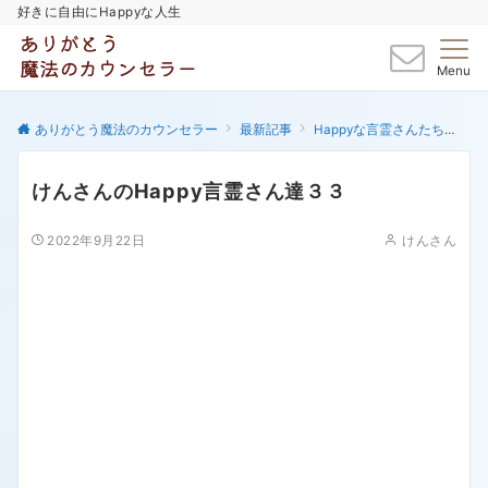
好きに自由にHappyな人生
Menu
ありがとう魔法のカウンセラー
最新記事
Happyな言霊さんたち
け
けんさんのHappy言霊さん達３３
2022年9月22日
けんさん