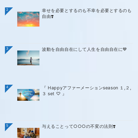
2
幸せを必要とするのも不幸を必要とするのも
自由❣️
3
波動を自由自在にして人生を自由自在に💙
4
『 Happyアファーメーションseason １,２,
３ set ♡ 』
5
与えることって○○○の不変の法則❣️