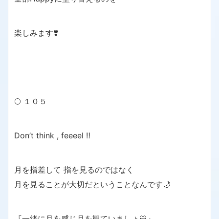
楽しみます❣️
🌕 １０５
Don’t think , feeeel ‼️
月を指差して 指を見るのではなく
月を見ることが大切だということなんです🌙
『一緒に月を感じ月を観ていましょ💛』