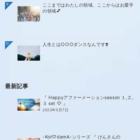
9
ここまではわたしの領域、ここからはお愛手
の領域💕
10
人生とは○○○ダンスなんです❣️
最新記事
『 Happyアファーメーションseason １,２,
３ set ♡ 』
2023年5月7日
-Kot♡damA-シリーズ 『 けんさんの