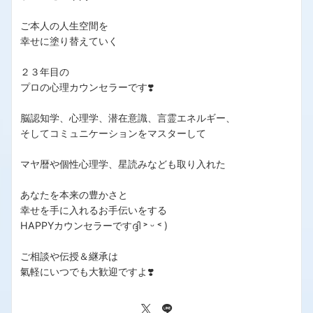
ご本人の人生空間を
幸せに塗り替えていく
２３年目の
プロの心理カウンセラーです❣️
脳認知学、心理学、潜在意識、言霊エネルギー、
そしてコミュニケーションをマスターして
マヤ暦や個性心理学、星読みなども取り入れた
あなたを本来の豊かさと
幸せを手に入れるお手伝いをする
HAPPYカウンセラーですദ്ദി ˃ ᵕ ˂ )
ご相談や伝授＆継承は
氣軽にいつでも大歓迎ですよ❣️