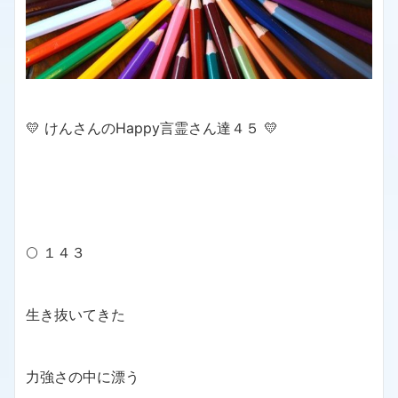
💛 けんさんのHappy言霊さん達４５ 💛
🌕 １４３
生き抜いてきた
力強さの中に漂う