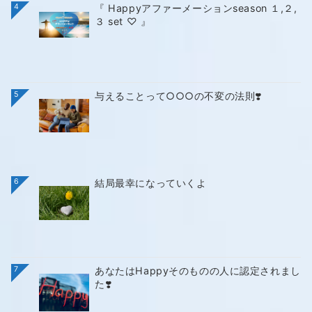
4
『 Happyアファーメーションseason １,２,
３ set ♡ 』
5
与えることって○○○の不変の法則❣️
6
結局最幸になっていくよ
7
あなたはHappyそのものの人に認定されまし
た❣️