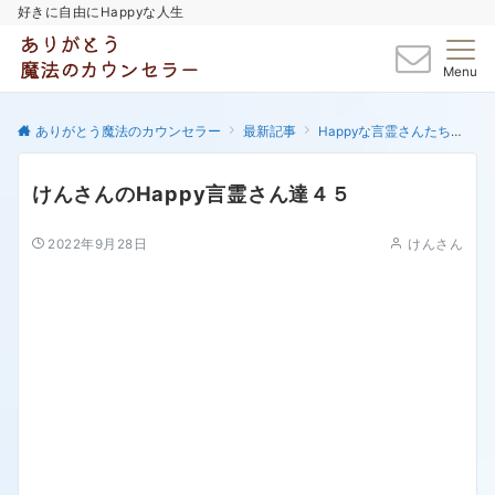
好きに自由にHappyな人生
Menu
ありがとう魔法のカウンセラー
最新記事
Happyな言霊さんたち
け
けんさんのHappy言霊さん達４５
2022年9月28日
けんさん