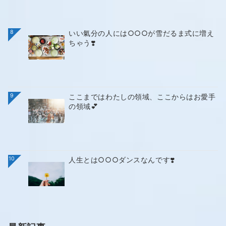
8
いい氣分の人には○○○が雪だるま式に増え
ちゃう❣️
9
ここまではわたしの領域、ここからはお愛手
の領域💕
10
人生とは○○○ダンスなんです❣️