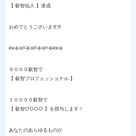
【 叡智仙人 】達成
おめでとうございます!!!
༅྿࿇྿࿔࿒࿇྿࿔࿒࿇྿࿔࿒࿇༅྿࿇
９０００叡智で
【 叡智プロフェッショナル 】
１００００叡智で
【 叡智○○○○ 】を授与します！
あなたのあらゆるものが