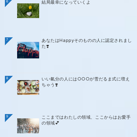
6
結局最幸になっていくよ
7
あなたはHappyそのものの人に認定されまし
た❣️
8
いい氣分の人には○○○が雪だるま式に増え
ちゃう❣️
9
ここまではわたしの領域、ここからはお愛手
の領域💕