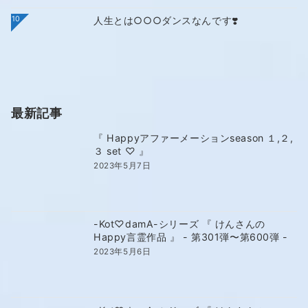
10
人生とは○○○ダンスなんです❣️
最新記事
『 Happyアファーメーションseason １,２,
３ set ♡ 』
2023年5月7日
-Kot♡damA-シリーズ 『 けんさんの
Happy言霊作品 』 - 第301弾〜第600弾 -
2023年5月6日