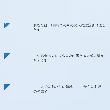
7
あなたはHappyそのものの人に認定されまし
た❣️
8
いい氣分の人には○○○が雪だるま式に増え
ちゃう❣️
9
ここまではわたしの領域、ここからはお愛手
の領域💕