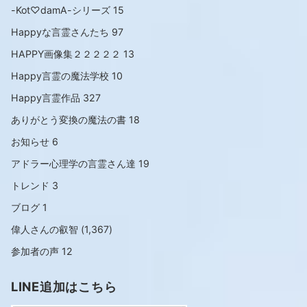
-Kot♡damA-シリーズ
15
Happyな言霊さんたち
97
HAPPY画像集２２２２２
13
Happy言霊の魔法学校
10
Happy言霊作品
327
ありがとう変換の魔法の書
18
お知らせ
6
アドラー心理学の言霊さん達
19
トレンド
3
ブログ
1
偉人さんの叡智
(1,367)
参加者の声
12
LINE追加はこちら