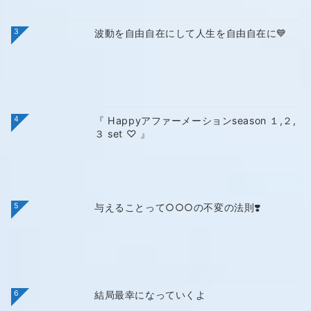
3
波動を自由自在にして人生を自由自在に💙
4
『 Happyアファーメーションseason １,２,
３ set ♡ 』
5
与えることって○○○の不変の法則❣️
6
結局最幸になっていくよ