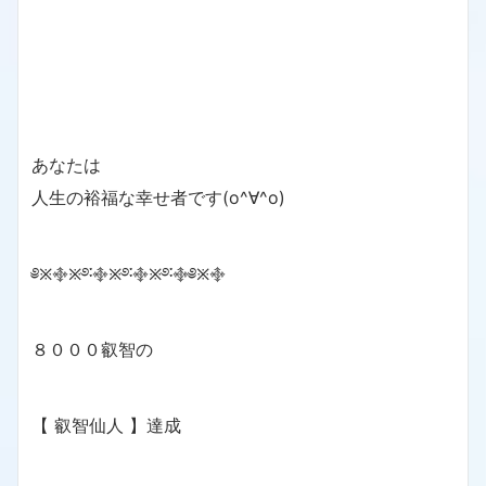
あなたは
人生の裕福な幸せ者です(o^∀^o)
༅྿࿇྿࿔࿒࿇྿࿔࿒࿇྿࿔࿒࿇༅྿࿇
８０００叡智の
【 叡智仙人 】達成