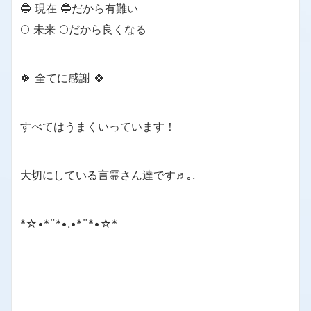
🔵 現在 🔵だから有難い
🌕 未来 🌕だから良くなる
🍀 全てに感謝 🍀
すべてはうまくいっています！
大切にしている言霊さん達です♬｡.
*☆•*¨*•.•*¨*•☆*