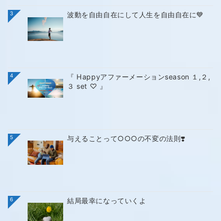
3
波動を自由自在にして人生を自由自在に💙
4
『 Happyアファーメーションseason １,２,
３ set ♡ 』
5
与えることって○○○の不変の法則❣️
6
結局最幸になっていくよ