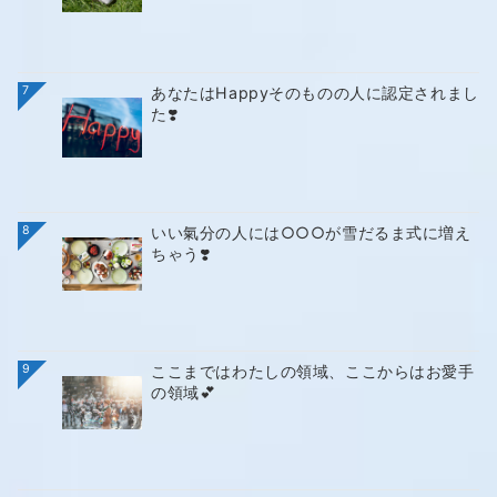
7
あなたはHappyそのものの人に認定されまし
た❣️
8
いい氣分の人には○○○が雪だるま式に増え
ちゃう❣️
9
ここまではわたしの領域、ここからはお愛手
の領域💕