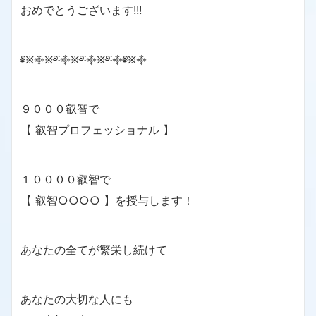
おめでとうございます!!!
༅྿࿇྿࿔࿒࿇྿࿔࿒࿇྿࿔࿒࿇༅྿࿇
９０００叡智で
【 叡智プロフェッショナル 】
１００００叡智で
【 叡智○○○○ 】を授与します！
あなたの全てが繁栄し続けて
あなたの大切な人にも