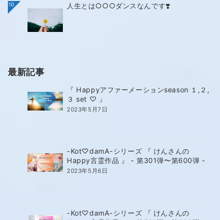
10
人生とは○○○ダンスなんです❣️
最新記事
『 Happyアファーメーションseason １,２,
３ set ♡ 』
2023年5月7日
-Kot♡damA-シリーズ 『 けんさんの
Happy言霊作品 』 - 第301弾〜第600弾 -
2023年5月6日
-Kot♡damA-シリーズ 『 けんさんの