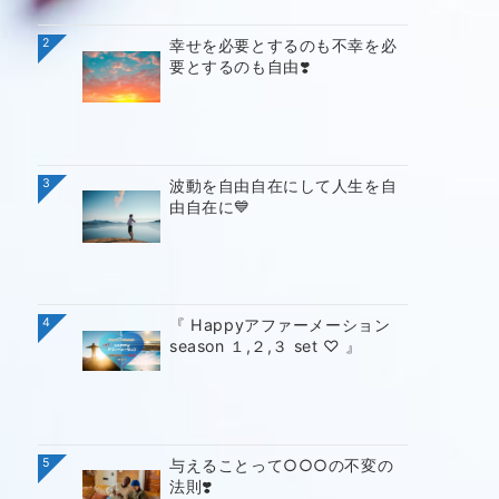
2
幸せを必要とするのも不幸を必
要とするのも自由❣️
3
波動を自由自在にして人生を自
由自在に💙
4
『 Happyアファーメーション
season １,２,３ set ♡ 』
5
与えることって○○○の不変の
法則❣️