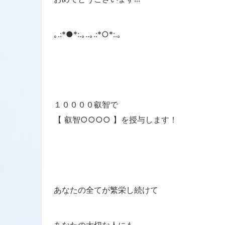
｡.:*●*:.｡..｡.:*○*:.｡
１００００叡智で
【 叡智○○○○ 】を授与します！
あなたの全てが繁栄し続けて