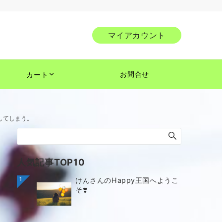
マイアカウント
お問合せ
カート
してしまう。
人気記事TOP10
1
けんさんのHappy王国へようこ
そ❣️