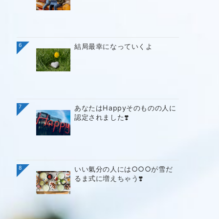
6
結局最幸になっていくよ
7
あなたはHappyそのものの人に
認定されました❣️
8
いい氣分の人には○○○が雪だ
るま式に増えちゃう❣️