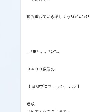
積み重ねていきましょう٩(๑^o^๑)۶
｡.:*●*:.｡..｡.:*○*:.｡
９４００叡智の
【 叡智プロフェッショナル 】
達成
おめでとうございます!!!