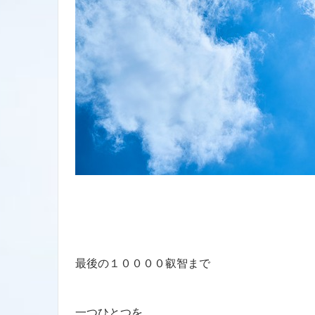
最後の１００００叡智まで
一つひとつを