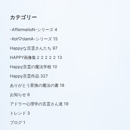
カテゴリー
-AffermatioN-シリーズ
4
-Kot♡damA-シリーズ
15
Happyな言霊さんたち
97
HAPPY画像集２２２２２
13
Happy言霊の魔法学校
10
Happy言霊作品
327
ありがとう変換の魔法の書
18
お知らせ
6
アドラー心理学の言霊さん達
19
トレンド
3
ブログ
1