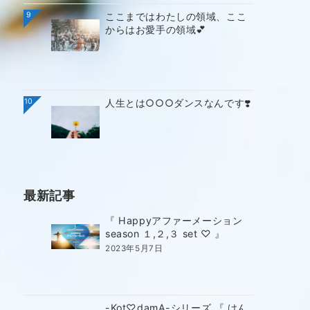
9
ここまではわたしの領域、ここ
からはお愛手の領域💕
10
人生とは○○○ダンスなんです❣️
最新記事
『 Happyアファーメーション
season １,２,３ set ♡ 』
2023年5月7日
-Kot♡damA-シリーズ 『 けん