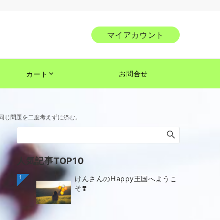
マイアカウント
お問合せ
カート
同じ問題を二度考えずに済む。
人気記事TOP10
1
けんさんのHappy王国へようこ
そ❣️