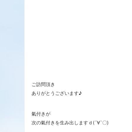
ご訪問頂き
ありがとうございます♪
氣付きが
次の氣付きを生み出しますｄ(´∀`〇)