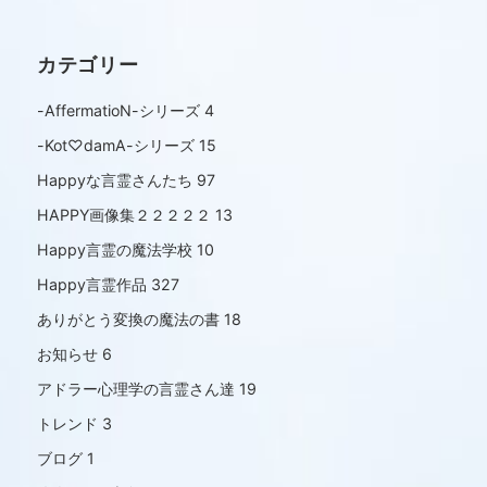
カテゴリー
-AffermatioN-シリーズ
4
-Kot♡damA-シリーズ
15
Happyな言霊さんたち
97
HAPPY画像集２２２２２
13
Happy言霊の魔法学校
10
Happy言霊作品
327
ありがとう変換の魔法の書
18
お知らせ
6
アドラー心理学の言霊さん達
19
トレンド
3
ブログ
1