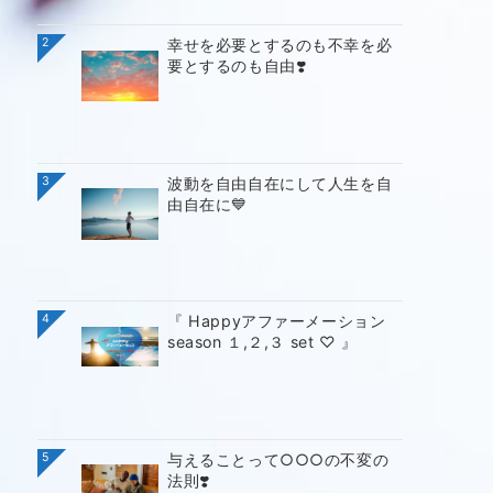
2
幸せを必要とするのも不幸を必
要とするのも自由❣️
3
波動を自由自在にして人生を自
由自在に💙
4
『 Happyアファーメーション
season １,２,３ set ♡ 』
5
与えることって○○○の不変の
法則❣️