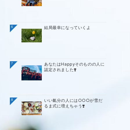
6
結局最幸になっていくよ
7
あなたはHappyそのものの人に
認定されました❣️
8
いい氣分の人には○○○が雪だ
るま式に増えちゃう❣️