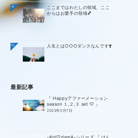
9
ここまではわたしの領域、ここ
からはお愛手の領域💕
10
人生とは○○○ダンスなんです❣️
最新記事
『 Happyアファーメーション
season １,２,３ set ♡ 』
2023年5月7日
-Kot♡damA-シリーズ 『 けん