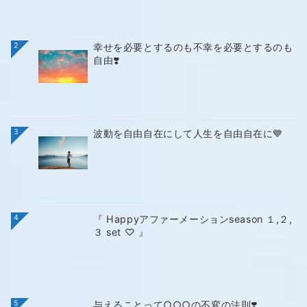
2
幸せを必要とするのも不幸を必要とするのも
自由❣️
3
波動を自由自在にして人生を自由自在に💙
4
『 Happyアファーメーションseason １,２,
３ set ♡ 』
5
与えることって○○○の不変の法則❣️