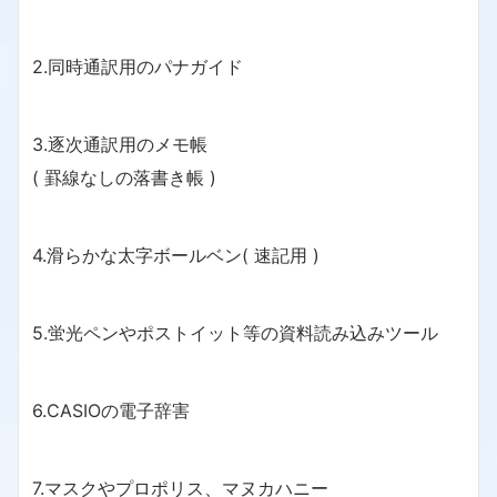
2.同時通訳用のパナガイド
3.逐次通訳用のメモ帳
( 罫線なしの落書き帳 )
4.滑らかな太字ボールベン( 速記用 )
5.蛍光ペンやポストイット等の資料読み込みツール
6.CASIOの電子辞害
7.マスクやプロポリス、マヌカハニー