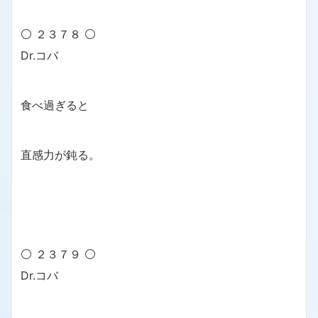
⚪ ２３７８ ⚪
Dr.コバ
食べ過ぎると
直感力が鈍る。
⚪ ２３７９ ⚪
Dr.コバ