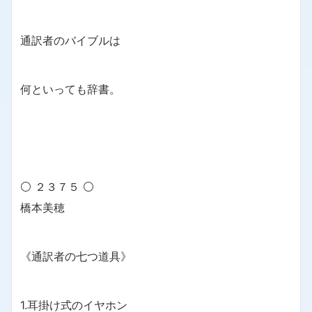
通訳者のバイブルは
何といっても辞書。
⚪ ２３７５ ⚪
橋本美穂
《通訳者の七つ道具》
1.耳掛け式のイヤホン