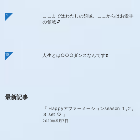
9
ここまではわたしの領域、ここからはお愛手
の領域💕
10
人生とは○○○ダンスなんです❣️
最新記事
『 Happyアファーメーションseason １,２,
３ set ♡ 』
2023年5月7日