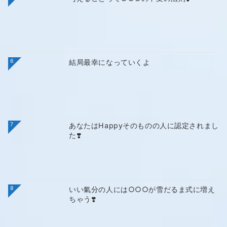
6
結局最幸になっていくよ
7
あなたはHappyそのものの人に認定されまし
た❣️
8
いい氣分の人には○○○が雪だるま式に増え
ちゃう❣️