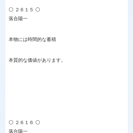
⚪ ２６１５ ⚪
落合陽一
本物には時間的な蓄積
本質的な価値があります。
⚪ ２６１６ ⚪
落合陽一