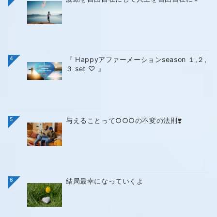
4
『 Happyアファーメーションseason １,２,
３ set ♡ 』
5
与えることって○○○の不変の法則❣️
6
結局最幸になっていくよ