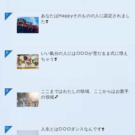
7
あなたはHappyそのものの人に認定されまし
た❣️
8
いい氣分の人には○○○が雪だるま式に増え
ちゃう❣️
9
ここまではわたしの領域、ここからはお愛手
の領域💕
10
人生とは○○○ダンスなんです❣️