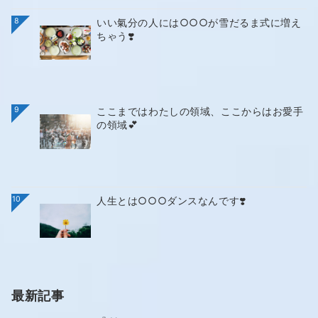
8
いい氣分の人には○○○が雪だるま式に増え
ちゃう❣️
9
ここまではわたしの領域、ここからはお愛手
の領域💕
10
人生とは○○○ダンスなんです❣️
最新記事