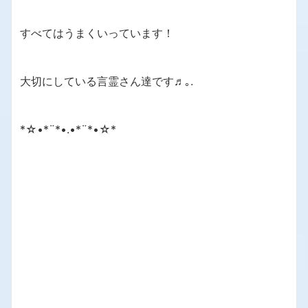
すべてはうまくいっています！
大切にしている言霊さん達です♬｡.
*☆•*¨*•.•*¨*•☆*