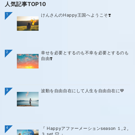
人気記事TOP10
1
けんさんのHappy王国へようこそ❣️
2
幸せを必要とするのも不幸を必要とするのも
自由❣️
3
波動を自由自在にして人生を自由自在に💙
4
『 Happyアファーメーションseason １,２,
３ set ♡ 』