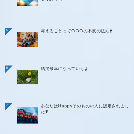
5
与えることって○○○の不変の法則❣️
6
結局最幸になっていくよ
7
あなたはHappyそのものの人に認定されまし
た❣️