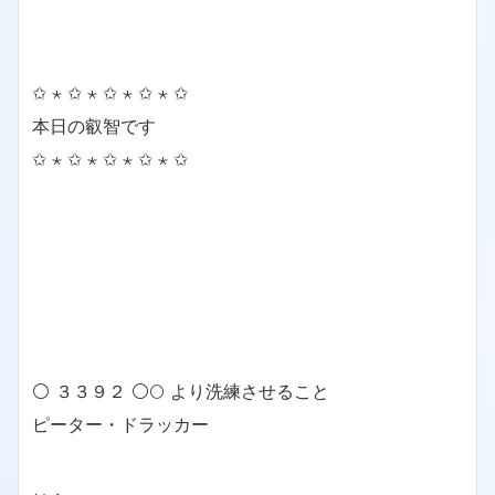
✩ ⋆ ✩ ⋆ ✩ ⋆ ✩ ⋆ ✩
本日の叡智です
✩ ⋆ ✩ ⋆ ✩ ⋆ ✩ ⋆ ✩
⚪ ３３９２ ⚪🌕 より洗練させること
ピーター・ドラッカー